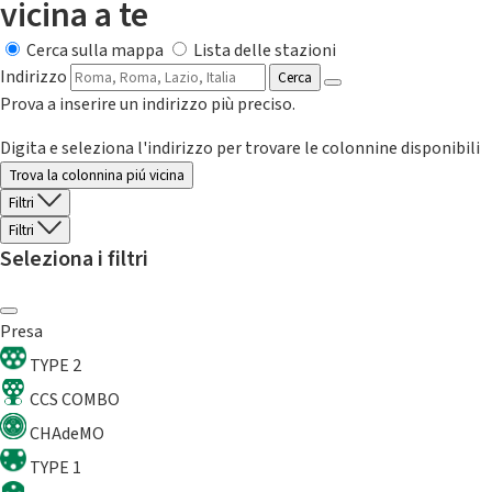
vicina a te
Cerca sulla mappa
Lista delle stazioni
Indirizzo
Cerca
Prova a inserire un indirizzo più preciso.
Digita e seleziona l'indirizzo per trovare le colonnine disponibili
Trova la colonnina piú vicina
Filtri
Filtri
Seleziona i filtri
Presa
TYPE 2
CCS COMBO
CHAdeMO
TYPE 1