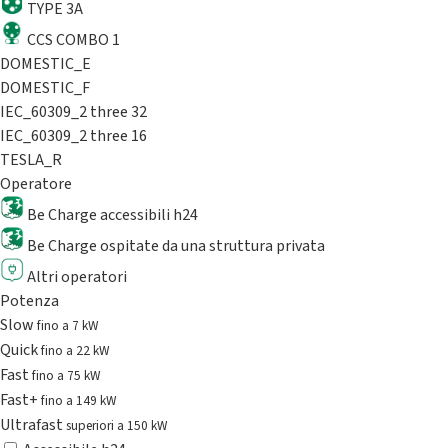
TYPE 3A
CCS COMBO 1
DOMESTIC_E
DOMESTIC_F
IEC_60309_2 three 32
IEC_60309_2 three 16
TESLA_R
Operatore
Be Charge accessibili h24
Be Charge ospitate da una struttura privata
Altri operatori
Potenza
Slow
fino a 7 kW
Quick
fino a 22 kW
Fast
fino a 75 kW
Fast+
fino a 149 kW
Ultrafast
superiori a 150 kW