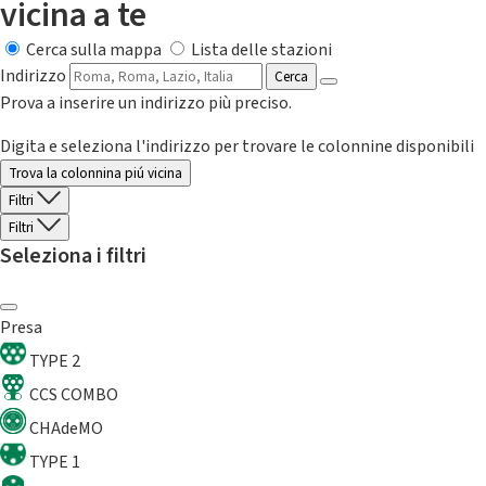
vicina a te
Cerca sulla mappa
Lista delle stazioni
Indirizzo
Cerca
Prova a inserire un indirizzo più preciso.
Digita e seleziona l'indirizzo per trovare le colonnine disponibili
Trova la colonnina piú vicina
Filtri
Filtri
Seleziona i filtri
Presa
TYPE 2
CCS COMBO
CHAdeMO
TYPE 1