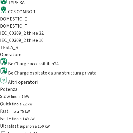
TYPE 3A
CCS COMBO 1
DOMESTIC_E
DOMESTIC_F
IEC_60309_2 three 32
IEC_60309_2 three 16
TESLA_R
Operatore
Be Charge accessibili h24
Be Charge ospitate da una struttura privata
Altri operatori
Potenza
Slow
fino a 7 kW
Quick
fino a 22 kW
Fast
fino a 75 kW
Fast+
fino a 149 kW
Ultrafast
superiori a 150 kW