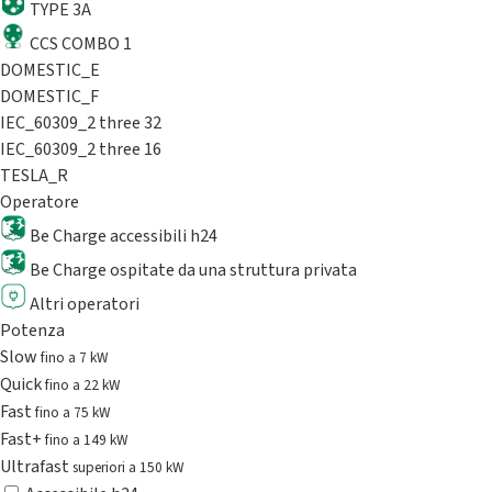
TYPE 3A
CCS COMBO 1
DOMESTIC_E
DOMESTIC_F
IEC_60309_2 three 32
IEC_60309_2 three 16
TESLA_R
Operatore
Be Charge accessibili h24
Be Charge ospitate da una struttura privata
Altri operatori
Potenza
Slow
fino a 7 kW
Quick
fino a 22 kW
Fast
fino a 75 kW
Fast+
fino a 149 kW
Ultrafast
superiori a 150 kW