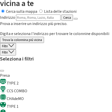
vicina a te
Cerca sulla mappa
Lista delle stazioni
Indirizzo
Cerca
Prova a inserire un indirizzo più preciso.
Digita e seleziona l'indirizzo per trovare le colonnine disponibili
Trova la colonnina piú vicina
Filtri
Filtri
Seleziona i filtri
Presa
TYPE 2
CCS COMBO
CHAdeMO
TYPE 1