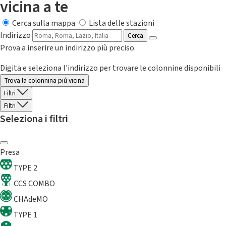
vicina a te
Cerca sulla mappa
Lista delle stazioni
Indirizzo
Cerca
Prova a inserire un indirizzo più preciso.
Digita e seleziona l'indirizzo per trovare le colonnine disponibili
Trova la colonnina piú vicina
Filtri
Filtri
Seleziona i filtri
Presa
TYPE 2
CCS COMBO
CHAdeMO
TYPE 1