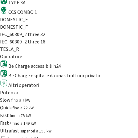
TYPE 3A
CCS COMBO 1
DOMESTIC_E
DOMESTIC_F
IEC_60309_2 three 32
IEC_60309_2 three 16
TESLA_R
Operatore
Be Charge accessibili h24
Be Charge ospitate da una struttura privata
Altri operatori
Potenza
Slow
fino a 7 kW
Quick
fino a 22 kW
Fast
fino a 75 kW
Fast+
fino a 149 kW
Ultrafast
superiori a 150 kW