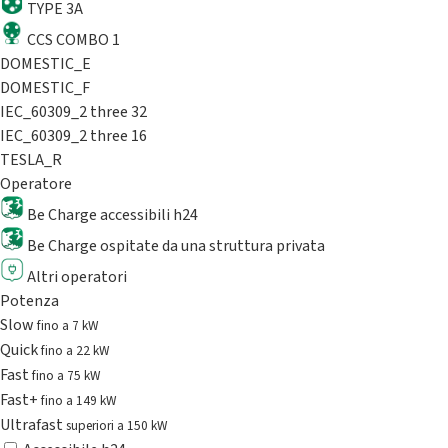
TYPE 3A
CCS COMBO 1
DOMESTIC_E
DOMESTIC_F
IEC_60309_2 three 32
IEC_60309_2 three 16
TESLA_R
Operatore
Be Charge accessibili h24
Be Charge ospitate da una struttura privata
Altri operatori
Potenza
Slow
fino a 7 kW
Quick
fino a 22 kW
Fast
fino a 75 kW
Fast+
fino a 149 kW
Ultrafast
superiori a 150 kW