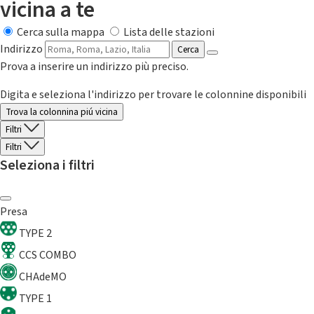
vicina a te
Cerca sulla mappa
Lista delle stazioni
Indirizzo
Cerca
Prova a inserire un indirizzo più preciso.
Digita e seleziona l'indirizzo per trovare le colonnine disponibili
Trova la colonnina piú vicina
Filtri
Filtri
Seleziona i filtri
Presa
TYPE 2
CCS COMBO
CHAdeMO
TYPE 1