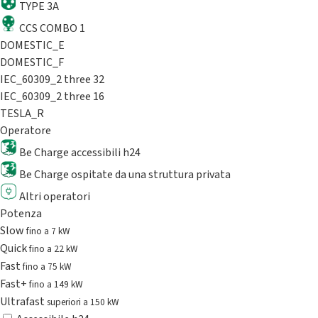
TYPE 3A
CCS COMBO 1
DOMESTIC_E
DOMESTIC_F
IEC_60309_2 three 32
IEC_60309_2 three 16
TESLA_R
Operatore
Be Charge accessibili h24
Be Charge ospitate da una struttura privata
Altri operatori
Potenza
Slow
fino a 7 kW
Quick
fino a 22 kW
Fast
fino a 75 kW
Fast+
fino a 149 kW
Ultrafast
superiori a 150 kW