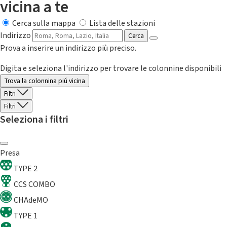
vicina a te
Cerca sulla mappa
Lista delle stazioni
Indirizzo
Cerca
Prova a inserire un indirizzo più preciso.
Digita e seleziona l'indirizzo per trovare le colonnine disponibili
Trova la colonnina piú vicina
Filtri
Filtri
Seleziona i filtri
Presa
TYPE 2
CCS COMBO
CHAdeMO
TYPE 1