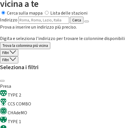
vicina a te
Cerca sulla mappa
Lista delle stazioni
Indirizzo
Cerca
Prova a inserire un indirizzo più preciso.
Digita e seleziona l'indirizzo per trovare le colonnine disponibili
Trova la colonnina piú vicina
Filtri
Filtri
Seleziona i filtri
Presa
TYPE 2
CCS COMBO
CHAdeMO
TYPE 1