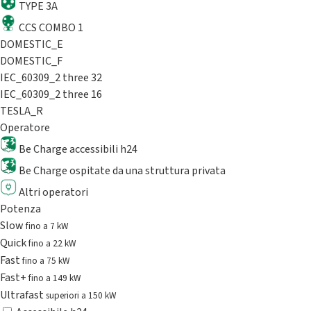
TYPE 3A
CCS COMBO 1
DOMESTIC_E
DOMESTIC_F
IEC_60309_2 three 32
IEC_60309_2 three 16
TESLA_R
Operatore
Be Charge accessibili h24
Be Charge ospitate da una struttura privata
Altri operatori
Potenza
Slow
fino a 7 kW
Quick
fino a 22 kW
Fast
fino a 75 kW
Fast+
fino a 149 kW
Ultrafast
superiori a 150 kW