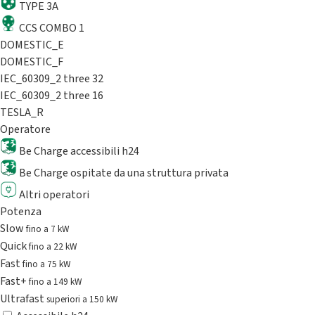
TYPE 3A
CCS COMBO 1
DOMESTIC_E
DOMESTIC_F
IEC_60309_2 three 32
IEC_60309_2 three 16
TESLA_R
Operatore
Be Charge accessibili h24
Be Charge ospitate da una struttura privata
Altri operatori
Potenza
Slow
fino a 7 kW
Quick
fino a 22 kW
Fast
fino a 75 kW
Fast+
fino a 149 kW
Ultrafast
superiori a 150 kW