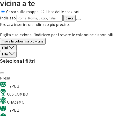
vicina a te
Cerca sulla mappa
Lista delle stazioni
Indirizzo
Cerca
Prova a inserire un indirizzo più preciso.
Digita e seleziona l'indirizzo per trovare le colonnine disponibili
Trova la colonnina piú vicina
Filtri
Filtri
Seleziona i filtri
Presa
TYPE 2
CCS COMBO
CHAdeMO
TYPE 1