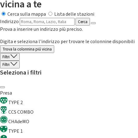
vicina a te
Cerca sulla mappa
Lista delle stazioni
Indirizzo
Cerca
Prova a inserire un indirizzo più preciso.
Digita e seleziona l'indirizzo per trovare le colonnine disponibili
Trova la colonnina piú vicina
Filtri
Filtri
Seleziona i filtri
Presa
TYPE 2
CCS COMBO
CHAdeMO
TYPE 1