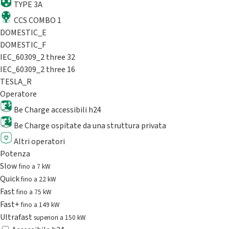
TYPE 3A
CCS COMBO 1
DOMESTIC_E
DOMESTIC_F
IEC_60309_2 three 32
IEC_60309_2 three 16
TESLA_R
Operatore
Be Charge accessibili h24
Be Charge ospitate da una struttura privata
Altri operatori
Potenza
Slow
fino a 7 kW
Quick
fino a 22 kW
Fast
fino a 75 kW
Fast+
fino a 149 kW
Ultrafast
superiori a 150 kW