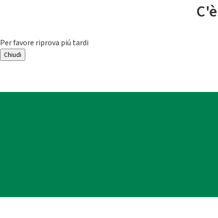
C'è
Per favore riprova piú tardi
Chiudi