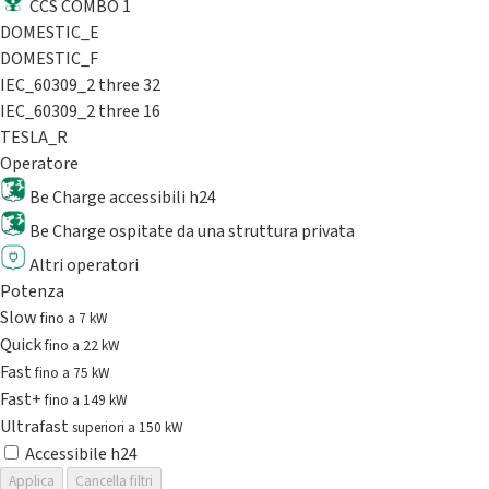
CCS COMBO 1
DOMESTIC_E
DOMESTIC_F
IEC_60309_2 three 32
IEC_60309_2 three 16
TESLA_R
Operatore
Be Charge accessibili h24
Be Charge ospitate da una struttura privata
Altri operatori
Potenza
Slow
fino a 7 kW
Quick
fino a 22 kW
Fast
fino a 75 kW
Fast+
fino a 149 kW
Ultrafast
superiori a 150 kW
Accessibile h24
Applica
Cancella filtri