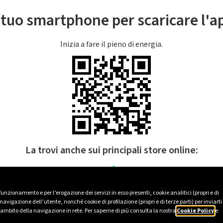
l tuo smartphone per scaricare l'
Inizia a fare il pieno di energia.
La trovi anche sui principali store online:
 funzionamento e per l’erogazione dei servizi in esso presenti, cookie analitici (propri e di
avigazione dell’utente, nonché cookie di profilazione (propri e di terze parti) per inviarti
’ambito della navigazione in rete. Per saperne di più consulta la nostra
Cookie Policy
e