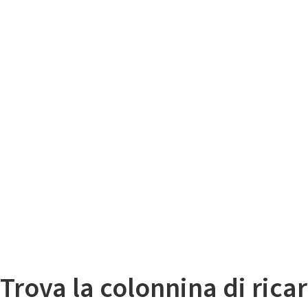
Il
Mappa colonnine di ricarica auto elettriche
Trova la colonnina di ricar