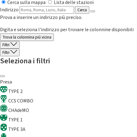
Cerca sulla mappa
Lista delle stazioni
Indirizzo
Cerca
Prova a inserire un indirizzo più preciso.
Digita e seleziona l'indirizzo per trovare le colonnine disponibili
Trova la colonnina piú vicina
Filtri
Filtri
Seleziona i filtri
Presa
TYPE 2
CCS COMBO
CHAdeMO
TYPE 1
TYPE 3A