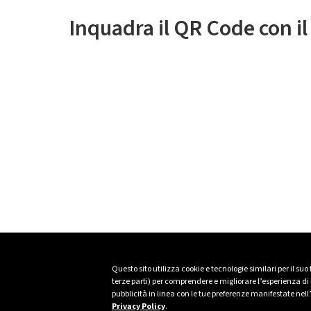
Inquadra il QR Code con i
Questo sito utilizza cookie e tecnologie similari per il suo
terze parti) per comprendere e migliorare l’esperienza di n
pubblicità in linea con le tue preferenze manifestate nell
Privacy Policy
.