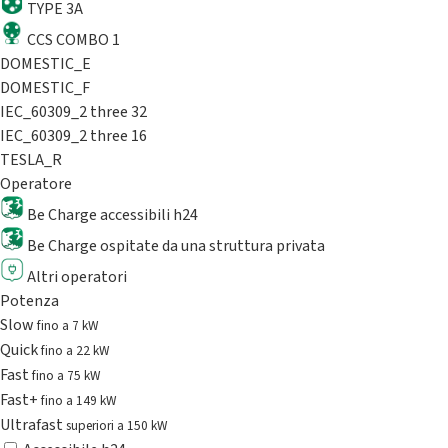
TYPE 3A
CCS COMBO 1
DOMESTIC_E
DOMESTIC_F
IEC_60309_2 three 32
IEC_60309_2 three 16
TESLA_R
Operatore
Be Charge accessibili h24
Be Charge ospitate da una struttura privata
Altri operatori
Potenza
Slow
fino a 7 kW
Quick
fino a 22 kW
Fast
fino a 75 kW
Fast+
fino a 149 kW
Ultrafast
superiori a 150 kW