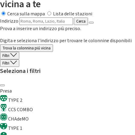
vicina a te
Cerca sulla mappa
Lista delle stazioni
Indirizzo
Cerca
Prova a inserire un indirizzo più preciso.
Digita e seleziona l'indirizzo per trovare le colonnine disponibili
Trova la colonnina piú vicina
Filtri
Filtri
Seleziona i filtri
Presa
TYPE 2
CCS COMBO
CHAdeMO
TYPE 1