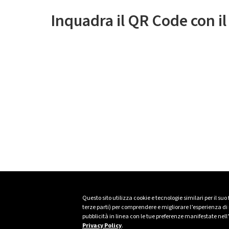
Inquadra il QR Code con i
Questo sito utilizza cookie e tecnologie similari per il suo
terze parti) per comprendere e migliorare l’esperienza di n
pubblicità in linea con le tue preferenze manifestate nell
Privacy Policy
.