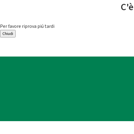
C'è
Per favore riprova piú tardi
Chiudi