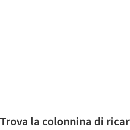
Il
Mappa colonnine di ricarica auto elettriche
Trova la colonnina di ricar