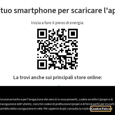
l tuo smartphone per scaricare l'
Inizia a fare il pieno di energia.
La trovi anche sui principali store online:
 funzionamento e per l’erogazione dei servizi in esso presenti, cookie analitici (propri e di
avigazione dell’utente, nonché cookie di profilazione (propri e di terze parti) per inviarti
’ambito della navigazione in rete. Per saperne di più consulta la nostra
Cookie Policy
e