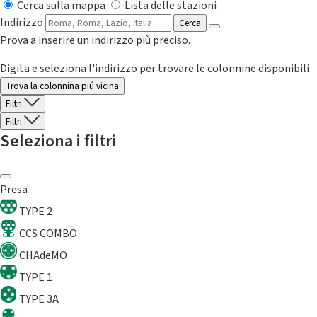
Cerca sulla mappa
Lista delle stazioni
Indirizzo
Cerca
Prova a inserire un indirizzo più preciso.
Digita e seleziona l'indirizzo per trovare le colonnine disponibili
Trova la colonnina piú vicina
Filtri
Filtri
Seleziona i filtri
Presa
TYPE 2
CCS COMBO
CHAdeMO
TYPE 1
TYPE 3A