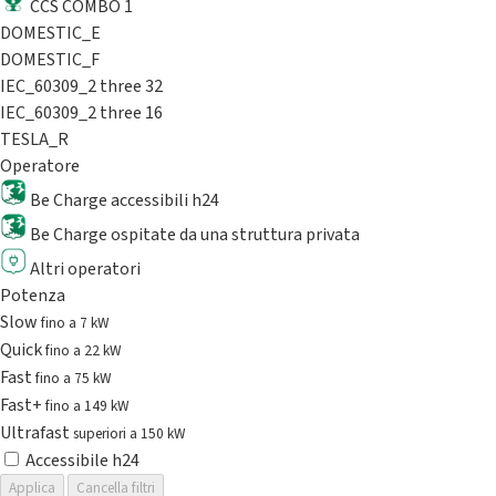
CCS COMBO 1
DOMESTIC_E
DOMESTIC_F
IEC_60309_2 three 32
IEC_60309_2 three 16
TESLA_R
Operatore
Be Charge accessibili h24
Be Charge ospitate da una struttura privata
Altri operatori
Potenza
Slow
fino a 7 kW
Quick
fino a 22 kW
Fast
fino a 75 kW
Fast+
fino a 149 kW
Ultrafast
superiori a 150 kW
Accessibile h24
Applica
Cancella filtri