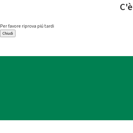
C'è
Per favore riprova piú tardi
Chiudi