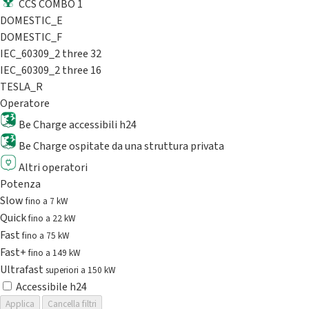
CCS COMBO 1
DOMESTIC_E
DOMESTIC_F
IEC_60309_2 three 32
IEC_60309_2 three 16
TESLA_R
Operatore
Be Charge accessibili h24
Be Charge ospitate da una struttura privata
Altri operatori
Potenza
Slow
fino a 7 kW
Quick
fino a 22 kW
Fast
fino a 75 kW
Fast+
fino a 149 kW
Ultrafast
superiori a 150 kW
Accessibile h24
Applica
Cancella filtri