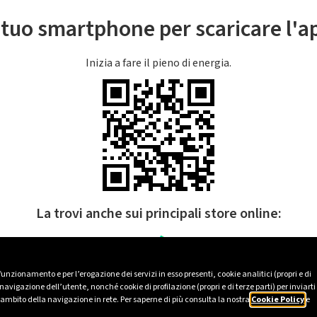
l tuo smartphone per scaricare l'
Inizia a fare il pieno di energia.
La trovi anche sui principali store online:
 funzionamento e per l’erogazione dei servizi in esso presenti, cookie analitici (propri e di
avigazione dell’utente, nonché cookie di profilazione (propri e di terze parti) per inviarti
’ambito della navigazione in rete. Per saperne di più consulta la nostra
Cookie Policy
e