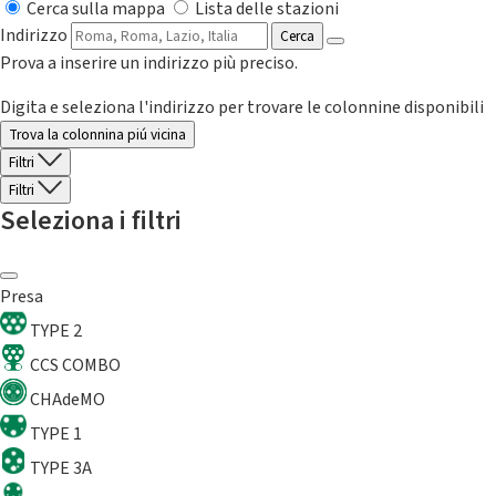
Cerca sulla mappa
Lista delle stazioni
Indirizzo
Cerca
Prova a inserire un indirizzo più preciso.
Digita e seleziona l'indirizzo per trovare le colonnine disponibili
Trova la colonnina piú vicina
Filtri
Filtri
Seleziona i filtri
Presa
TYPE 2
CCS COMBO
CHAdeMO
TYPE 1
TYPE 3A