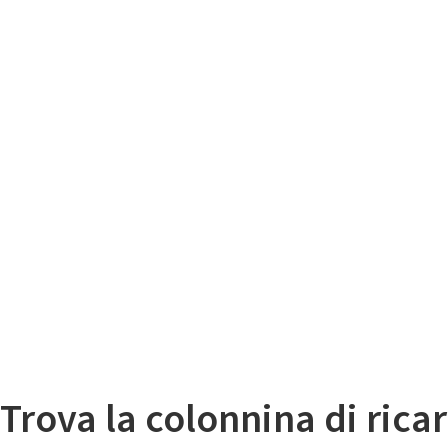
Il
Mappa colonnine di ricarica auto elettriche
Trova la colonnina di ricar