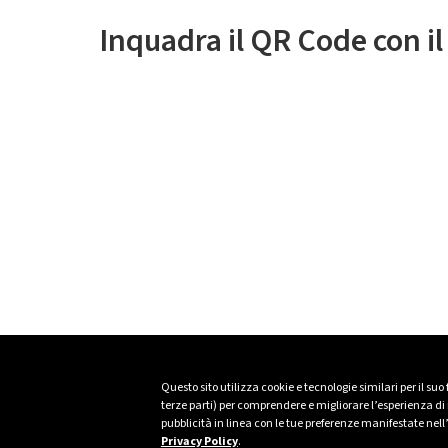
Inquadra il QR Code con i
Questo sito utilizza cookie e tecnologie similari per il suo
terze parti) per comprendere e migliorare l’esperienza di n
pubblicità in linea con le tue preferenze manifestate nell
Privacy Policy
.