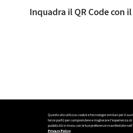
Inquadra il QR Code con i
Questo sito utilizza cookie e tecnologie similari per il suo
terze parti) per comprendere e migliorare l’esperienza di n
pubblicità in linea con le tue preferenze manifestate nell
Privacy Policy
.