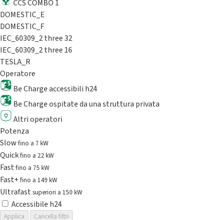
CCS COMBO 1
DOMESTIC_E
DOMESTIC_F
IEC_60309_2 three 32
IEC_60309_2 three 16
TESLA_R
Operatore
Be Charge accessibili h24
Be Charge ospitate da una struttura privata
Altri operatori
Potenza
Slow
fino a 7 kW
Quick
fino a 22 kW
Fast
fino a 75 kW
Fast+
fino a 149 kW
Ultrafast
superiori a 150 kW
Accessibile h24
Applica
Cancella filtri