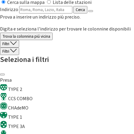
Cerca sulla mappa
Lista delle stazioni
Indirizzo
Cerca
Prova a inserire un indirizzo più preciso.
Digita e seleziona l'indirizzo per trovare le colonnine disponibili
Trova la colonnina piú vicina
Filtri
Filtri
Seleziona i filtri
Presa
TYPE 2
CCS COMBO
CHAdeMO
TYPE 1
TYPE 3A