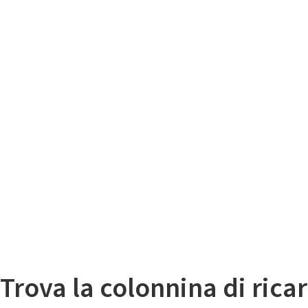
Il
Mappa colonnine di ricarica auto elettriche
Trova la colonnina di ricar