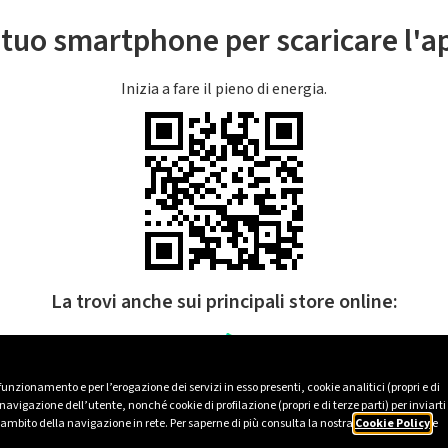
l tuo smartphone per scaricare l'
Inizia a fare il pieno di energia.
La trovi anche sui principali store online:
 funzionamento e per l’erogazione dei servizi in esso presenti, cookie analitici (propri e di
avigazione dell’utente, nonché cookie di profilazione (propri e di terze parti) per inviarti
’ambito della navigazione in rete. Per saperne di più consulta la nostra
Cookie Policy
e