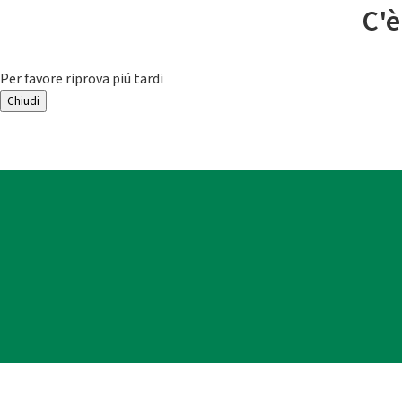
C'è
Per favore riprova piú tardi
Chiudi