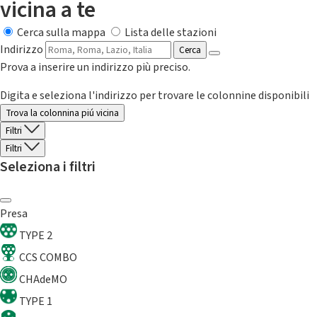
vicina a te
Cerca sulla mappa
Lista delle stazioni
Indirizzo
Cerca
Prova a inserire un indirizzo più preciso.
Digita e seleziona l'indirizzo per trovare le colonnine disponibili
Trova la colonnina piú vicina
Filtri
Filtri
Seleziona i filtri
Presa
TYPE 2
CCS COMBO
CHAdeMO
TYPE 1