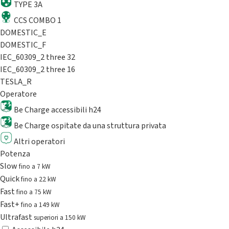
TYPE 3A
CCS COMBO 1
DOMESTIC_E
DOMESTIC_F
IEC_60309_2 three 32
IEC_60309_2 three 16
TESLA_R
Operatore
Be Charge accessibili h24
Be Charge ospitate da una struttura privata
Altri operatori
Potenza
Slow
fino a 7 kW
Quick
fino a 22 kW
Fast
fino a 75 kW
Fast+
fino a 149 kW
Ultrafast
superiori a 150 kW