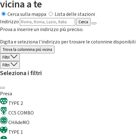
vicina a te
Cerca sulla mappa
Lista delle stazioni
Indirizzo
Cerca
Prova a inserire un indirizzo più preciso.
Digita e seleziona l'indirizzo per trovare le colonnine disponibili
Trova la colonnina piú vicina
Filtri
Filtri
Seleziona i filtri
Presa
TYPE 2
CCS COMBO
CHAdeMO
TYPE 1