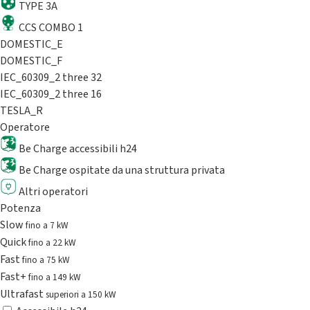
TYPE 3A
CCS COMBO 1
DOMESTIC_E
DOMESTIC_F
IEC_60309_2 three 32
IEC_60309_2 three 16
TESLA_R
Operatore
Be Charge accessibili h24
Be Charge ospitate da una struttura privata
Altri operatori
Potenza
Slow
fino a 7 kW
Quick
fino a 22 kW
Fast
fino a 75 kW
Fast+
fino a 149 kW
Ultrafast
superiori a 150 kW