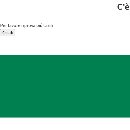
C'è
Per favore riprova piú tardi
Chiudi