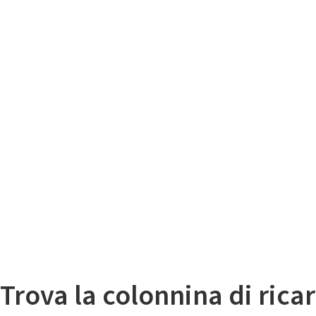
Il
Mappa colonnine di ricarica auto elettriche
Trova la colonnina di ricar