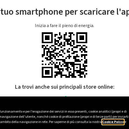
l tuo smartphone per scaricare l'
Inizia a fare il pieno di energia.
La trovi anche sui principali store online:
 funzionamento e per l’erogazione dei servizi in esso presenti, cookie analitici (propri e di
avigazione dell’utente, nonché cookie di profilazione (propri e di terze parti) per inviarti
’ambito della navigazione in rete. Per saperne di più consulta la nostra
Cookie Policy
e