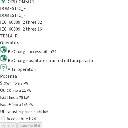
CCS COMBO 1
DOMESTIC_E
DOMESTIC_F
IEC_60309_2 three 32
IEC_60309_2 three 16
TESLA_R
Operatore
Be Charge accessibili h24
Be Charge ospitate da una struttura privata
Altri operatori
Potenza
Slow
fino a 7 kW
Quick
fino a 22 kW
Fast
fino a 75 kW
Fast+
fino a 149 kW
Ultrafast
superiori a 150 kW
Accessibile h24
Applica
Cancella filtri