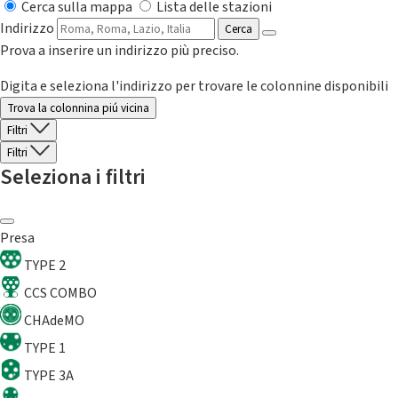
Cerca sulla mappa
Lista delle stazioni
Indirizzo
Cerca
Prova a inserire un indirizzo più preciso.
Digita e seleziona l'indirizzo per trovare le colonnine disponibili
Trova la colonnina piú vicina
Filtri
Filtri
Seleziona i filtri
Presa
TYPE 2
CCS COMBO
CHAdeMO
TYPE 1
TYPE 3A