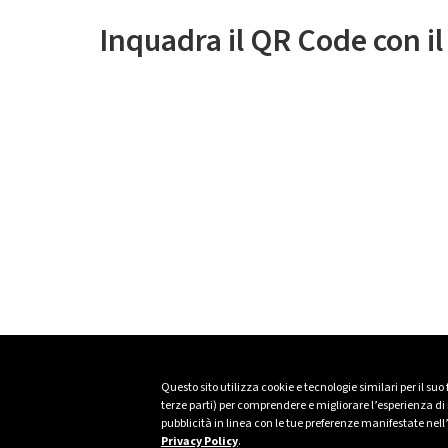
Inquadra il QR Code con i
Questo sito utilizza cookie e tecnologie similari per il suo
terze parti) per comprendere e migliorare l’esperienza di n
pubblicità in linea con le tue preferenze manifestate nell
Privacy Policy
.