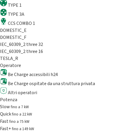
TYPE 1
TYPE 3A
CCS COMBO 1
DOMESTIC_E
DOMESTIC_F
IEC_60309_2 three 32
IEC_60309_2 three 16
TESLA_R
Operatore
Be Charge accessibili h24
Be Charge ospitate da una struttura privata
Altri operatori
Potenza
Slow
fino a 7 kW
Quick
fino a 22 kW
Fast
fino a 75 kW
Fast+
fino a 149 kW