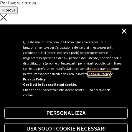
Per favore riprova.
Riprova
C'è un problema con il recupero dei
×
dati.
Questo sito utilizza cookie e tecnologie similari per il suo
funzionamento e per l’erogazione dei servizi in esso presenti,
Per favore riprova piú tardi
cookie analitici (propri e di terze parti) per comprendere e
migliorare l’esperienza di navigazione dell’utente, nonché cookie
Chiudi
di profilazione (propri e di terze parti) per inviarti pubblicità in linea
con le tue preferenze manifestate nell’ambito della navigazione
in rete. Per saperne di più consulta la nostra
Cookie Policy
e
Privacy Policy
.
Sei un’azienda o una PA?
Gestisci le tue scelte sui cookie
.
Cliccando su "Accetta tutti" acconsenti all’uso dei suddetti
cookie.
Trova la soluzione più giusta per te.
PERSONALIZZA
Richiedi una colonnina
USA SOLO I COOKIE NECESSARI