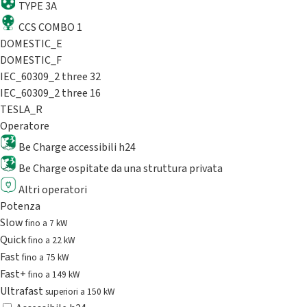
TYPE 3A
CCS COMBO 1
DOMESTIC_E
DOMESTIC_F
IEC_60309_2 three 32
IEC_60309_2 three 16
TESLA_R
Operatore
Be Charge accessibili h24
Be Charge ospitate da una struttura privata
Altri operatori
Potenza
Slow
fino a 7 kW
Quick
fino a 22 kW
Fast
fino a 75 kW
Fast+
fino a 149 kW
Ultrafast
superiori a 150 kW