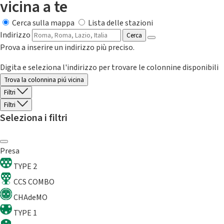
vicina a te
Cerca sulla mappa
Lista delle stazioni
Indirizzo
Cerca
Prova a inserire un indirizzo più preciso.
Digita e seleziona l'indirizzo per trovare le colonnine disponibili
Trova la colonnina piú vicina
Filtri
Filtri
Seleziona i filtri
Presa
TYPE 2
CCS COMBO
CHAdeMO
TYPE 1