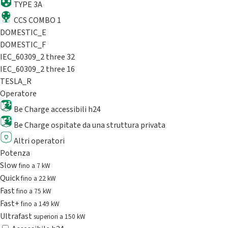
TYPE 3A
CCS COMBO 1
DOMESTIC_E
DOMESTIC_F
IEC_60309_2 three 32
IEC_60309_2 three 16
TESLA_R
Operatore
Be Charge accessibili h24
Be Charge ospitate da una struttura privata
Altri operatori
Potenza
Slow
fino a 7 kW
Quick
fino a 22 kW
Fast
fino a 75 kW
Fast+
fino a 149 kW
Ultrafast
superiori a 150 kW