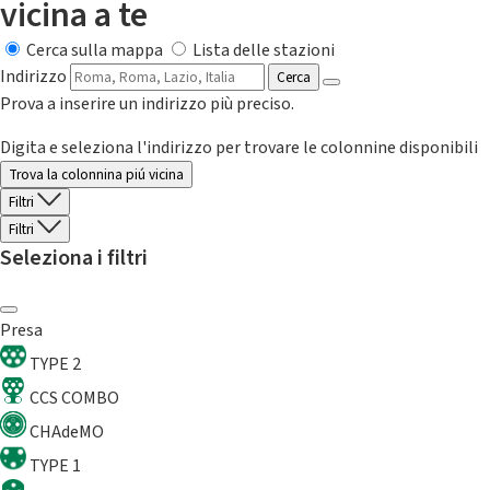
vicina a te
Cerca sulla mappa
Lista delle stazioni
Indirizzo
Cerca
Prova a inserire un indirizzo più preciso.
Digita e seleziona l'indirizzo per trovare le colonnine disponibili
Trova la colonnina piú vicina
Filtri
Filtri
Seleziona i filtri
Presa
TYPE 2
CCS COMBO
CHAdeMO
TYPE 1