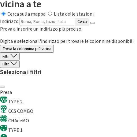
vicina a te
Cerca sulla mappa
Lista delle stazioni
Indirizzo
Cerca
Prova a inserire un indirizzo più preciso.
Digita e seleziona l'indirizzo per trovare le colonnine disponibili
Trova la colonnina piú vicina
Filtri
Filtri
Seleziona i filtri
Presa
TYPE 2
CCS COMBO
CHAdeMO
TYPE 1