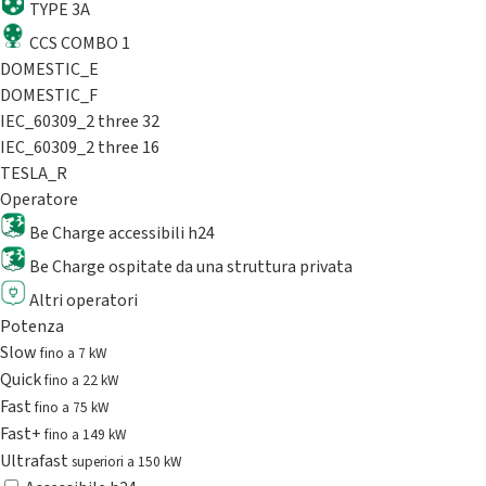
TYPE 3A
CCS COMBO 1
DOMESTIC_E
DOMESTIC_F
IEC_60309_2 three 32
IEC_60309_2 three 16
TESLA_R
Operatore
Be Charge accessibili h24
Be Charge ospitate da una struttura privata
Altri operatori
Potenza
Slow
fino a 7 kW
Quick
fino a 22 kW
Fast
fino a 75 kW
Fast+
fino a 149 kW
Ultrafast
superiori a 150 kW