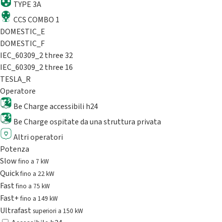
TYPE 3A
CCS COMBO 1
DOMESTIC_E
DOMESTIC_F
IEC_60309_2 three 32
IEC_60309_2 three 16
TESLA_R
Operatore
Be Charge accessibili h24
Be Charge ospitate da una struttura privata
Altri operatori
Potenza
Slow
fino a 7 kW
Quick
fino a 22 kW
Fast
fino a 75 kW
Fast+
fino a 149 kW
Ultrafast
superiori a 150 kW