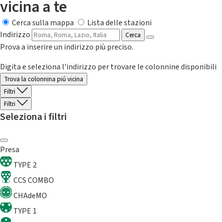
vicina a te
Cerca sulla mappa
Lista delle stazioni
Indirizzo
Cerca
Prova a inserire un indirizzo più preciso.
Digita e seleziona l'indirizzo per trovare le colonnine disponibili
Trova la colonnina piú vicina
Filtri
Filtri
Seleziona i filtri
Presa
TYPE 2
CCS COMBO
CHAdeMO
TYPE 1