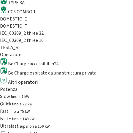
TYPE 3A
CCS COMBO 1
DOMESTIC_E
DOMESTIC_F
IEC_60309_2 three 32
IEC_60309_2 three 16
TESLA_R
Operatore
Be Charge accessibili h24
Be Charge ospitate da una struttura privata
Altri operatori
Potenza
Slow
fino a 7 kW
Quick
fino a 22 kW
Fast
fino a 75 kW
Fast+
fino a 149 kW
Ultrafast
superiori a 150 kW