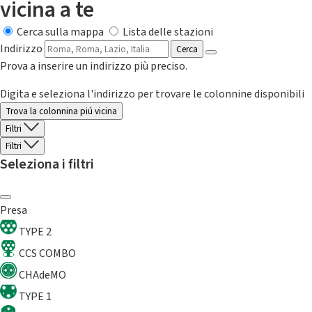
vicina a te
Cerca sulla mappa
Lista delle stazioni
Indirizzo
Cerca
Prova a inserire un indirizzo più preciso.
Digita e seleziona l'indirizzo per trovare le colonnine disponibili
Trova la colonnina piú vicina
Filtri
Filtri
Seleziona i filtri
Presa
TYPE 2
CCS COMBO
CHAdeMO
TYPE 1