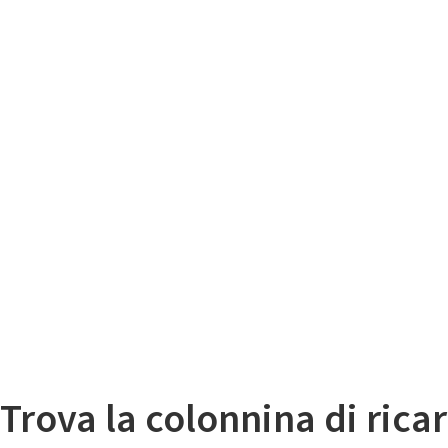
Il
Mappa colonnine di ricarica auto elettriche
Trova la colonnina di ricar