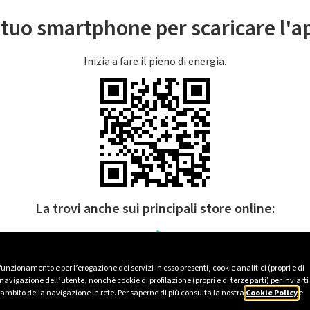
l tuo smartphone per scaricare l'
Inizia a fare il pieno di energia.
La trovi anche sui principali store online:
 funzionamento e per l’erogazione dei servizi in esso presenti, cookie analitici (propri e di
avigazione dell’utente, nonché cookie di profilazione (propri e di terze parti) per inviarti
’ambito della navigazione in rete. Per saperne di più consulta la nostra
Cookie Policy
e