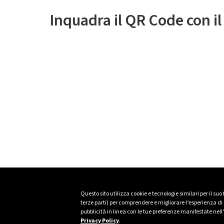
Inquadra il QR Code con i
Questo sito utilizza cookie e tecnologie similari per il suo
terze parti) per comprendere e migliorare l’esperienza di n
pubblicità in linea con le tue preferenze manifestate nell
Privacy Policy
.