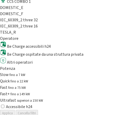
CCS COMBO 1
DOMESTIC_E
DOMESTIC_F
IEC_60309_2 three 32
IEC_60309_2 three 16
TESLA_R
Operatore
Be Charge accessibili h24
Be Charge ospitate da una struttura privata
Altri operatori
Potenza
Slow
fino a 7 kW
Quick
fino a 22 kW
Fast
fino a 75 kW
Fast+
fino a 149 kW
Ultrafast
superiori a 150 kW
Accessibile h24
Applica
Cancella filtri