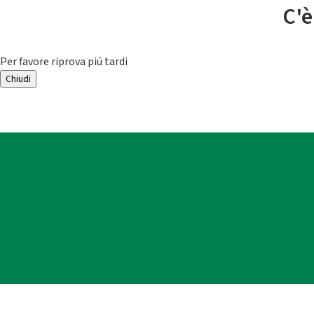
C'è
Per favore riprova piú tardi
Chiudi