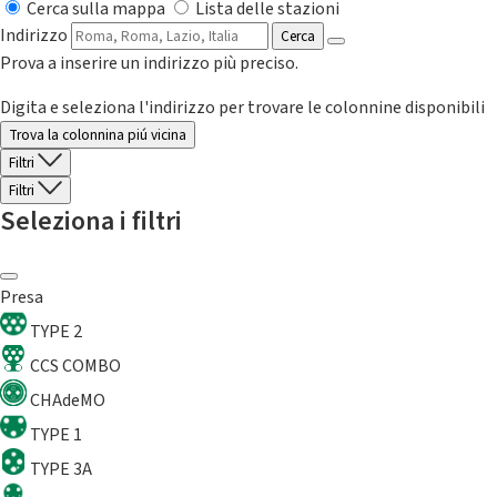
Cerca sulla mappa
Lista delle stazioni
Indirizzo
Cerca
Prova a inserire un indirizzo più preciso.
Digita e seleziona l'indirizzo per trovare le colonnine disponibili
Trova la colonnina piú vicina
Filtri
Filtri
Seleziona i filtri
Presa
TYPE 2
CCS COMBO
CHAdeMO
TYPE 1
TYPE 3A