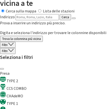
vicina a te
Cerca sulla mappa
Lista delle stazioni
Indirizzo
Cerca
Prova a inserire un indirizzo più preciso.
Digita e seleziona l'indirizzo per trovare le colonnine disponibili
Trova la colonnina piú vicina
Filtri
Filtri
Seleziona i filtri
Presa
TYPE 2
CCS COMBO
CHAdeMO
TYPE 1