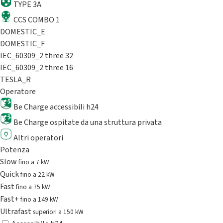
TYPE 3A
CCS COMBO 1
DOMESTIC_E
DOMESTIC_F
IEC_60309_2 three 32
IEC_60309_2 three 16
TESLA_R
Operatore
Be Charge accessibili h24
Be Charge ospitate da una struttura privata
Altri operatori
Potenza
Slow
fino a 7 kW
Quick
fino a 22 kW
Fast
fino a 75 kW
Fast+
fino a 149 kW
Ultrafast
superiori a 150 kW