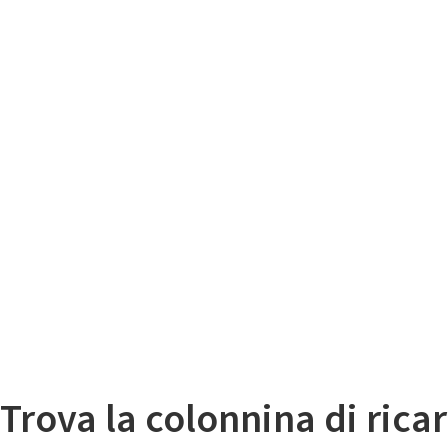
Il
Mappa colonnine di ricarica auto elettriche
Trova la colonnina di ricar