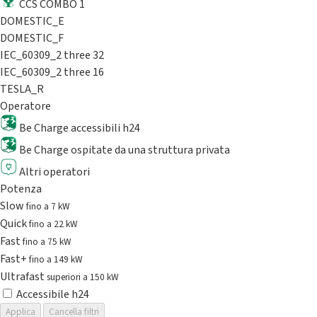
CCS COMBO 1
DOMESTIC_E
DOMESTIC_F
IEC_60309_2 three 32
IEC_60309_2 three 16
TESLA_R
Operatore
Be Charge accessibili h24
Be Charge ospitate da una struttura privata
Altri operatori
Potenza
Slow
fino a 7 kW
Quick
fino a 22 kW
Fast
fino a 75 kW
Fast+
fino a 149 kW
Ultrafast
superiori a 150 kW
Accessibile h24
Applica
Cancella filtri