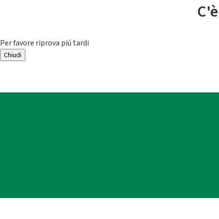
C'è
Per favore riprova piú tardi
Chiudi