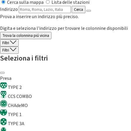
Cerca sulla mappa
Lista delle stazioni
Indirizzo
Cerca
Prova a inserire un indirizzo più preciso.
Digita e seleziona l'indirizzo per trovare le colonnine disponibili
Trova la colonnina piú vicina
Filtri
Filtri
Seleziona i filtri
Presa
TYPE 2
CCS COMBO
CHAdeMO
TYPE 1
TYPE 3A