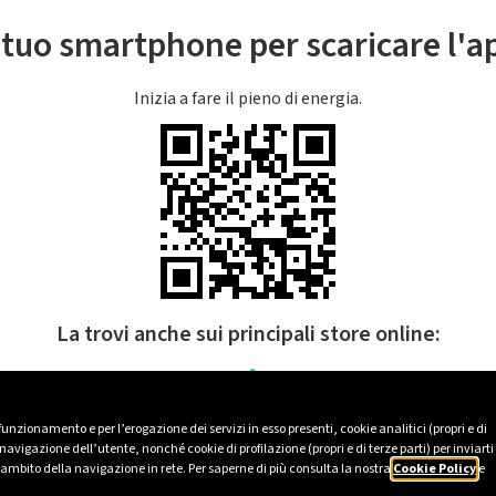
l tuo smartphone per scaricare l'
Inizia a fare il pieno di energia.
La trovi anche sui principali store online:
 funzionamento e per l’erogazione dei servizi in esso presenti, cookie analitici (propri e di
avigazione dell’utente, nonché cookie di profilazione (propri e di terze parti) per inviarti
’ambito della navigazione in rete. Per saperne di più consulta la nostra
Cookie Policy
e