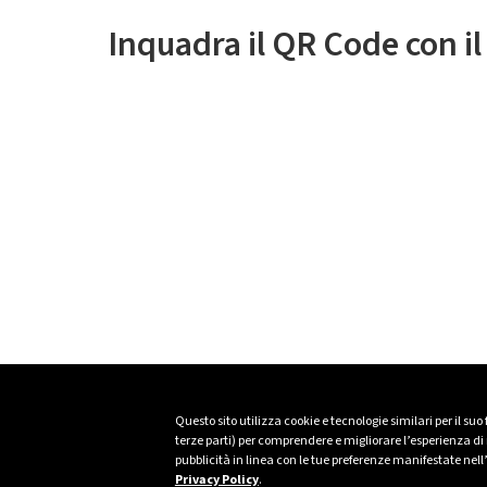
Inquadra il QR Code con i
Questo sito utilizza cookie e tecnologie similari per il suo
terze parti) per comprendere e migliorare l’esperienza di n
pubblicità in linea con le tue preferenze manifestate nell
Privacy Policy
.