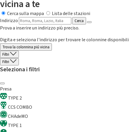
vicina a te
Cerca sulla mappa
Lista delle stazioni
Indirizzo
Cerca
Prova a inserire un indirizzo più preciso.
Digita e seleziona l'indirizzo per trovare le colonnine disponibili
Trova la colonnina piú vicina
Filtri
Filtri
Seleziona i filtri
Presa
TYPE 2
CCS COMBO
CHAdeMO
TYPE 1