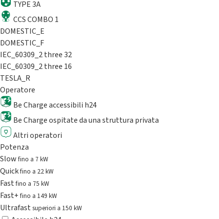
TYPE 3A
CCS COMBO 1
DOMESTIC_E
DOMESTIC_F
IEC_60309_2 three 32
IEC_60309_2 three 16
TESLA_R
Operatore
Be Charge accessibili h24
Be Charge ospitate da una struttura privata
Altri operatori
Potenza
Slow
fino a 7 kW
Quick
fino a 22 kW
Fast
fino a 75 kW
Fast+
fino a 149 kW
Ultrafast
superiori a 150 kW