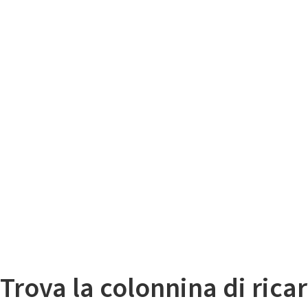
Il
Mappa colonnine di ricarica auto elettriche
Trova la colonnina di ricar