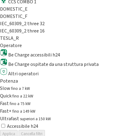
CCS COMBO 1
DOMESTIC_E
DOMESTIC_F
IEC_60309_2 three 32
IEC_60309_2 three 16
TESLA_R
Operatore
Be Charge accessibili h24
Be Charge ospitate da una struttura privata
Altri operatori
Potenza
Slow
fino a 7 kW
Quick
fino a 22 kW
Fast
fino a 75 kW
Fast+
fino a 149 kW
Ultrafast
superiori a 150 kW
Accessibile h24
Applica
Cancella filtri