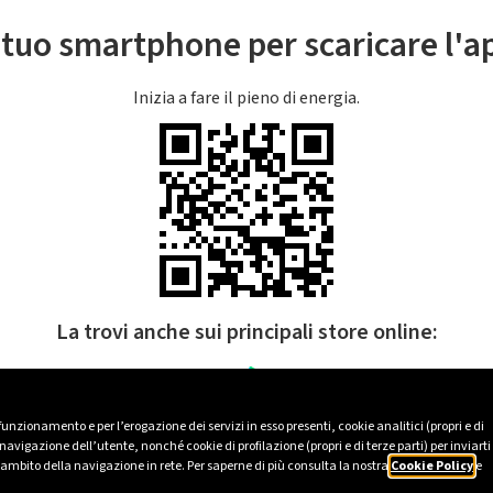
l tuo smartphone per scaricare l'
Inizia a fare il pieno di energia.
La trovi anche sui principali store online:
 funzionamento e per l’erogazione dei servizi in esso presenti, cookie analitici (propri e di
avigazione dell’utente, nonché cookie di profilazione (propri e di terze parti) per inviarti
’ambito della navigazione in rete. Per saperne di più consulta la nostra
Cookie Policy
e