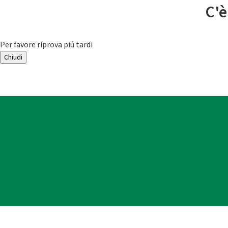
C'è
Per favore riprova piú tardi
Chiudi