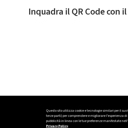
Inquadra il QR Code con i
Questo sito utilizza cookie e tecnologie similari per il suo
terze parti) per comprendere e migliorare l’esperienza di n
pubblicità in linea con le tue preferenze manifestate nell
Privacy Policy
.