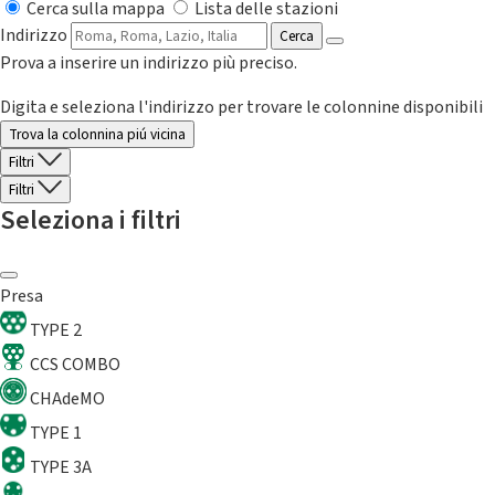
Cerca sulla mappa
Lista delle stazioni
Indirizzo
Cerca
Prova a inserire un indirizzo più preciso.
Digita e seleziona l'indirizzo per trovare le colonnine disponibili
Trova la colonnina piú vicina
Filtri
Filtri
Seleziona i filtri
Presa
TYPE 2
CCS COMBO
CHAdeMO
TYPE 1
TYPE 3A