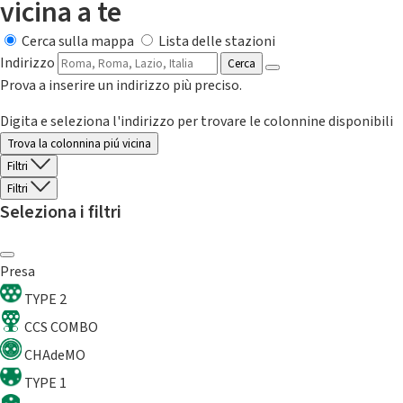
vicina a te
Cerca sulla mappa
Lista delle stazioni
Indirizzo
Cerca
Prova a inserire un indirizzo più preciso.
Digita e seleziona l'indirizzo per trovare le colonnine disponibili
Trova la colonnina piú vicina
Filtri
Filtri
Seleziona i filtri
Presa
TYPE 2
CCS COMBO
CHAdeMO
TYPE 1