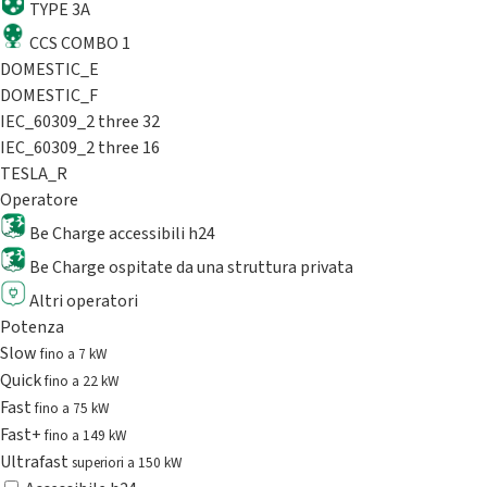
TYPE 3A
CCS COMBO 1
DOMESTIC_E
DOMESTIC_F
IEC_60309_2 three 32
IEC_60309_2 three 16
TESLA_R
Operatore
Be Charge accessibili h24
Be Charge ospitate da una struttura privata
Altri operatori
Potenza
Slow
fino a 7 kW
Quick
fino a 22 kW
Fast
fino a 75 kW
Fast+
fino a 149 kW
Ultrafast
superiori a 150 kW