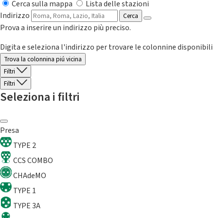
Cerca sulla mappa
Lista delle stazioni
Indirizzo
Cerca
Prova a inserire un indirizzo più preciso.
Digita e seleziona l'indirizzo per trovare le colonnine disponibili
Trova la colonnina piú vicina
Filtri
Filtri
Seleziona i filtri
Presa
TYPE 2
CCS COMBO
CHAdeMO
TYPE 1
TYPE 3A