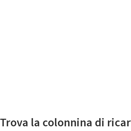
Il
Mappa colonnine di ricarica auto elettriche
Trova la colonnina di ricar