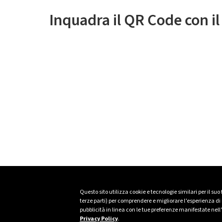
Inquadra il QR Code con i
Questo sito utilizza cookie e tecnologie similari per il suo
terze parti) per comprendere e migliorare l’esperienza di n
pubblicità in linea con le tue preferenze manifestate nell
Privacy Policy
.