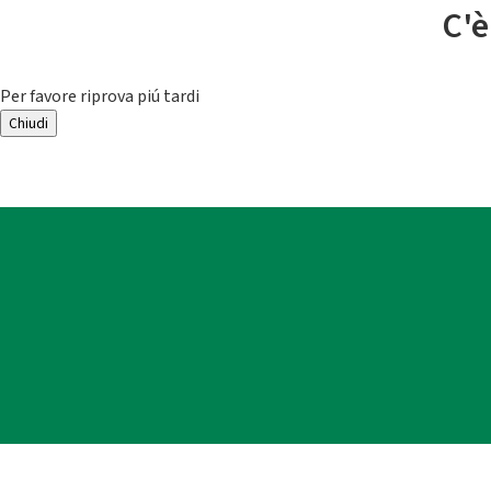
C'è
Per favore riprova piú tardi
Chiudi