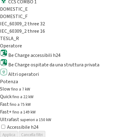
CCS COMBO 1
DOMESTIC_E
DOMESTIC_F
IEC_60309_2 three 32
IEC_60309_2 three 16
TESLA_R
Operatore
Be Charge accessibili h24
Be Charge ospitate da una struttura privata
Altri operatori
Potenza
Slow
fino a 7 kW
Quick
fino a 22 kW
Fast
fino a 75 kW
Fast+
fino a 149 kW
Ultrafast
superiori a 150 kW
Accessibile h24
Applica
Cancella filtri