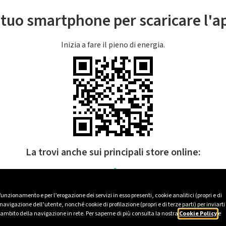
l tuo smartphone per scaricare l'
Inizia a fare il pieno di energia.
La trovi anche sui principali store online:
 funzionamento e per l’erogazione dei servizi in esso presenti, cookie analitici (propri e di
avigazione dell’utente, nonché cookie di profilazione (propri e di terze parti) per inviarti
’ambito della navigazione in rete. Per saperne di più consulta la nostra
Cookie Policy
e