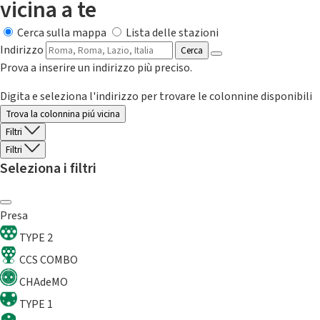
vicina a te
Cerca sulla mappa
Lista delle stazioni
Indirizzo
Cerca
Prova a inserire un indirizzo più preciso.
Digita e seleziona l'indirizzo per trovare le colonnine disponibili
Trova la colonnina piú vicina
Filtri
Filtri
Seleziona i filtri
Presa
TYPE 2
CCS COMBO
CHAdeMO
TYPE 1