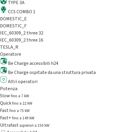
TYPE 3A
CCS COMBO 1
DOMESTIC_E
DOMESTIC_F
IEC_60309_2 three 32
IEC_60309_2 three 16
TESLA_R
Operatore
Be Charge accessibili h24
Be Charge ospitate da una struttura privata
Altri operatori
Potenza
Slow
fino a 7 kW
Quick
fino a 22 kW
Fast
fino a 75 kW
Fast+
fino a 149 kW
Ultrafast
superiori a 150 kW