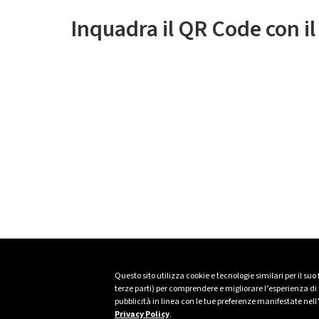
Inquadra il QR Code con i
Questo sito utilizza cookie e tecnologie similari per il suo
terze parti) per comprendere e migliorare l’esperienza di n
pubblicità in linea con le tue preferenze manifestate nell
Privacy Policy
.