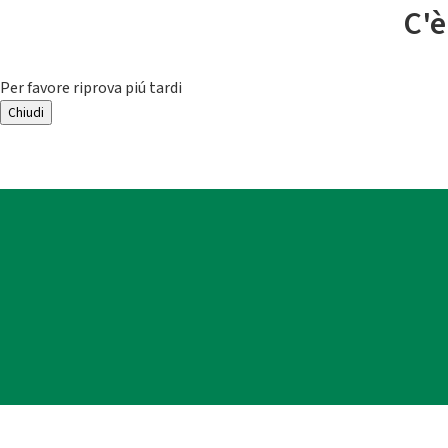
C'è
Per favore riprova piú tardi
Chiudi