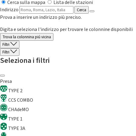
Cerca sulla mappa
Lista delle stazioni
Indirizzo
Cerca
Prova a inserire un indirizzo più preciso.
Digita e seleziona l'indirizzo per trovare le colonnine disponibili
Trova la colonnina piú vicina
Filtri
Filtri
Seleziona i filtri
Presa
TYPE 2
CCS COMBO
CHAdeMO
TYPE 1
TYPE 3A