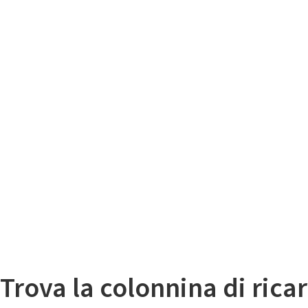
Il
Mappa colonnine di ricarica auto elettriche
Trova la colonnina di ricar