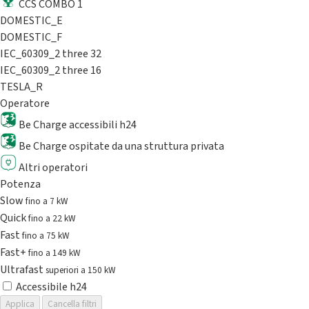
CCS COMBO 1
DOMESTIC_E
DOMESTIC_F
IEC_60309_2 three 32
IEC_60309_2 three 16
TESLA_R
Operatore
Be Charge accessibili h24
Be Charge ospitate da una struttura privata
Altri operatori
Potenza
Slow
fino a 7 kW
Quick
fino a 22 kW
Fast
fino a 75 kW
Fast+
fino a 149 kW
Ultrafast
superiori a 150 kW
Accessibile h24
Applica
Cancella filtri