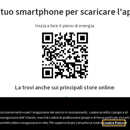
l tuo smartphone per scaricare l'
Inizia a fare il pieno di energia.
La trovi anche sui principali store online:
 funzionamento e per l’erogazione dei servizi in esso presenti, cookie analitici (propri e di
avigazione dell’utente, nonché cookie di profilazione (propri e di terze parti) per inviarti
’ambito della navigazione in rete. Per saperne di più consulta la nostra
Cookie Policy
e