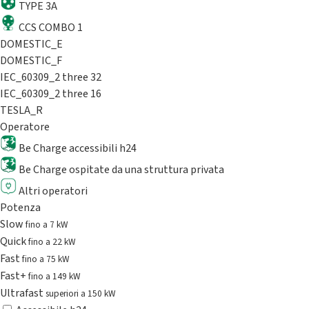
TYPE 3A
CCS COMBO 1
DOMESTIC_E
DOMESTIC_F
IEC_60309_2 three 32
IEC_60309_2 three 16
TESLA_R
Operatore
Be Charge accessibili h24
Be Charge ospitate da una struttura privata
Altri operatori
Potenza
Slow
fino a 7 kW
Quick
fino a 22 kW
Fast
fino a 75 kW
Fast+
fino a 149 kW
Ultrafast
superiori a 150 kW