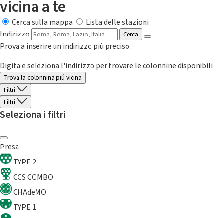
vicina a te
Cerca sulla mappa
Lista delle stazioni
Indirizzo
Cerca
Prova a inserire un indirizzo più preciso.
Digita e seleziona l'indirizzo per trovare le colonnine disponibili
Trova la colonnina piú vicina
Filtri
Filtri
Seleziona i filtri
Presa
TYPE 2
CCS COMBO
CHAdeMO
TYPE 1