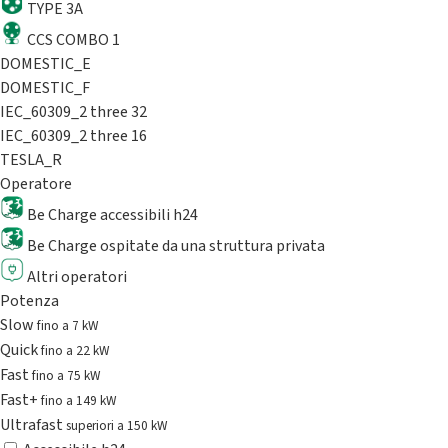
TYPE 3A
CCS COMBO 1
DOMESTIC_E
DOMESTIC_F
IEC_60309_2 three 32
IEC_60309_2 three 16
TESLA_R
Operatore
Be Charge accessibili h24
Be Charge ospitate da una struttura privata
Altri operatori
Potenza
Slow
fino a 7 kW
Quick
fino a 22 kW
Fast
fino a 75 kW
Fast+
fino a 149 kW
Ultrafast
superiori a 150 kW