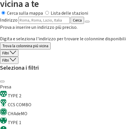
vicina a te
Cerca sulla mappa
Lista delle stazioni
Indirizzo
Cerca
Prova a inserire un indirizzo più preciso.
Digita e seleziona l'indirizzo per trovare le colonnine disponibili
Trova la colonnina piú vicina
Filtri
Filtri
Seleziona i filtri
Presa
TYPE 2
CCS COMBO
CHAdeMO
TYPE 1