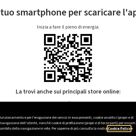
l tuo smartphone per scaricare l'
Inizia a fare il pieno di energia.
La trovi anche sui principali store online:
 funzionamento e per l’erogazione dei servizi in esso presenti, cookie analitici (propri e di
avigazione dell’utente, nonché cookie di profilazione (propri e di terze parti) per inviarti
’ambito della navigazione in rete. Per saperne di più consulta la nostra
Cookie Policy
e