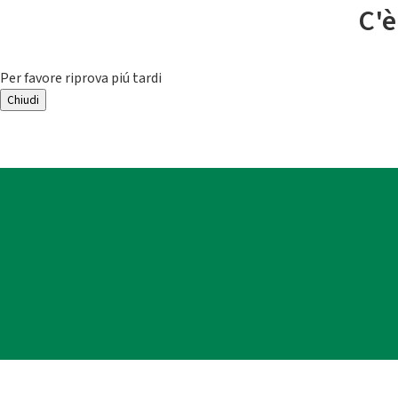
C'è
Per favore riprova piú tardi
Chiudi