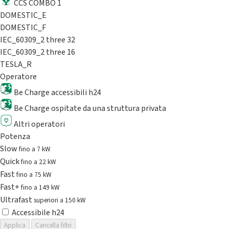
CCS COMBO 1
DOMESTIC_E
DOMESTIC_F
IEC_60309_2 three 32
IEC_60309_2 three 16
TESLA_R
Operatore
Be Charge accessibili h24
Be Charge ospitate da una struttura privata
Altri operatori
Potenza
Slow
fino a 7 kW
Quick
fino a 22 kW
Fast
fino a 75 kW
Fast+
fino a 149 kW
Ultrafast
superiori a 150 kW
Accessibile h24
Applica
Cancella filtri