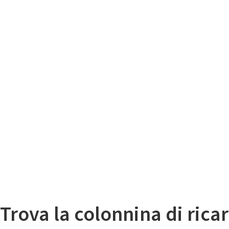
Il
Mappa colonnine di ricarica auto elettriche
Trova la colonnina di ricar