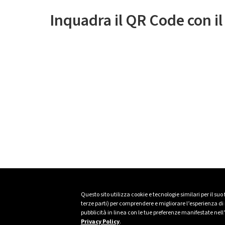
Inquadra il QR Code con i
Questo sito utilizza cookie e tecnologie similari per il suo
terze parti) per comprendere e migliorare l’esperienza di n
pubblicità in linea con le tue preferenze manifestate nell
Privacy Policy
.