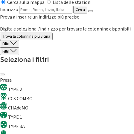
Cerca sulla mappa
Lista delle stazioni
Indirizzo
Cerca
Prova a inserire un indirizzo più preciso.
Digita e seleziona l'indirizzo per trovare le colonnine disponibili
Trova la colonnina piú vicina
Filtri
Filtri
Seleziona i filtri
Presa
TYPE 2
CCS COMBO
CHAdeMO
TYPE 1
TYPE 3A