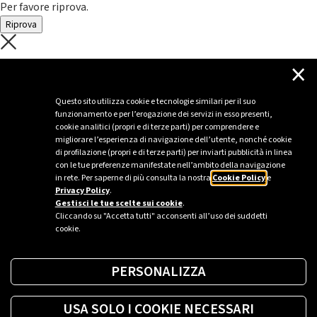
Per favore riprova.
Riprova
C'è un problema con il recupero dei
×
dati.
Questo sito utilizza cookie e tecnologie similari per il suo
funzionamento e per l’erogazione dei servizi in esso presenti,
Per favore riprova piú tardi
cookie analitici (propri e di terze parti) per comprendere e
migliorare l’esperienza di navigazione dell’utente, nonché cookie
Chiudi
di profilazione (propri e di terze parti) per inviarti pubblicità in linea
con le tue preferenze manifestate nell’ambito della navigazione
in rete. Per saperne di più consulta la nostra
Cookie Policy
e
Privacy Policy
.
Sei un’azienda o una PA?
Gestisci le tue scelte sui cookie
.
Cliccando su "Accetta tutti" acconsenti all’uso dei suddetti
cookie.
Trova la soluzione più giusta per te.
PERSONALIZZA
Richiedi una colonnina
USA SOLO I COOKIE NECESSARI