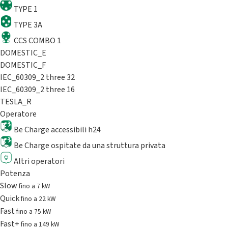
TYPE 1
TYPE 3A
CCS COMBO 1
DOMESTIC_E
DOMESTIC_F
IEC_60309_2 three 32
IEC_60309_2 three 16
TESLA_R
Operatore
Be Charge accessibili h24
Be Charge ospitate da una struttura privata
Altri operatori
Potenza
Slow
fino a 7 kW
Quick
fino a 22 kW
Fast
fino a 75 kW
Fast+
fino a 149 kW