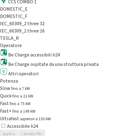
CCS COMBO 1
DOMESTIC_E
DOMESTIC_F
IEC_60309_2 three 32
IEC_60309_2 three 16
TESLA_R
Operatore
Be Charge accessibili h24
Be Charge ospitate da una struttura privata
Altri operatori
Potenza
Slow
fino a 7 kW
Quick
fino a 22 kW
Fast
fino a 75 kW
Fast+
fino a 149 kW
Ultrafast
superiori a 150 kW
Accessibile h24
Applica
Cancella filtri