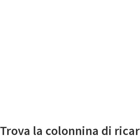
Il
Mappa colonnine di ricarica auto elettriche
Trova la colonnina di ricar