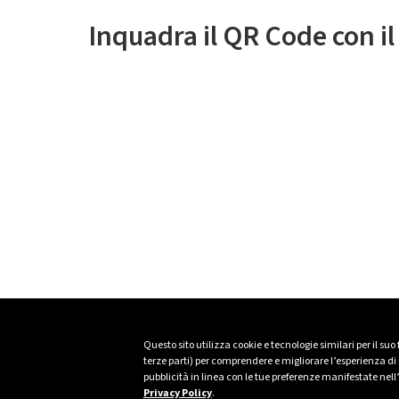
Inquadra il QR Code con i
Questo sito utilizza cookie e tecnologie similari per il suo
terze parti) per comprendere e migliorare l’esperienza di n
pubblicità in linea con le tue preferenze manifestate nell
Privacy Policy
.