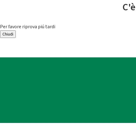
C'è
Per favore riprova piú tardi
Chiudi