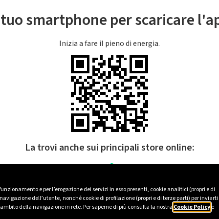
l tuo smartphone per scaricare l'
Inizia a fare il pieno di energia.
La trovi anche sui principali store online:
 funzionamento e per l’erogazione dei servizi in esso presenti, cookie analitici (propri e di
avigazione dell’utente, nonché cookie di profilazione (propri e di terze parti) per inviarti
’ambito della navigazione in rete. Per saperne di più consulta la nostra
Cookie Policy
e