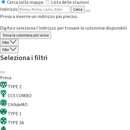
Cerca sulla mappa
Lista delle stazioni
Indirizzo
Cerca
Prova a inserire un indirizzo più preciso.
Digita e seleziona l'indirizzo per trovare le colonnine disponibili
Trova la colonnina piú vicina
Filtri
Filtri
Seleziona i filtri
Presa
TYPE 2
CCS COMBO
CHAdeMO
TYPE 1
TYPE 3A