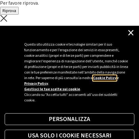
Per favore riprova.
Riprova
C'è un problema con il recupero dei
×
dati.
Questo sito utilizza cookie e tecnologie similari per il suo
funzionamento e per l’erogazione dei servizi in esso presenti,
Per favore riprova piú tardi
cookie analitici (propri e di terze parti) per comprendere e
migliorare l’esperienza di navigazione dell’utente, nonché cookie
Chiudi
di profilazione (propri e di terze parti) per inviarti pubblicità in linea
con le tue preferenze manifestate nell’ambito della navigazione
in rete. Per saperne di più consulta la nostra
Cookie Policy
e
Privacy Policy
.
Sei un’azienda o una PA?
Gestisci le tue scelte sui cookie
.
Cliccando su "Accetta tutti" acconsenti all’uso dei suddetti
cookie.
Trova la soluzione più giusta per te.
PERSONALIZZA
Richiedi una colonnina
USA SOLO I COOKIE NECESSARI