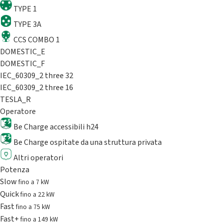
TYPE 1
TYPE 3A
CCS COMBO 1
DOMESTIC_E
DOMESTIC_F
IEC_60309_2 three 32
IEC_60309_2 three 16
TESLA_R
Operatore
Be Charge accessibili h24
Be Charge ospitate da una struttura privata
Altri operatori
Potenza
Slow
fino a 7 kW
Quick
fino a 22 kW
Fast
fino a 75 kW
Fast+
fino a 149 kW