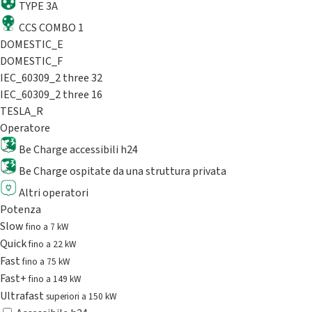
TYPE 3A
CCS COMBO 1
DOMESTIC_E
DOMESTIC_F
IEC_60309_2 three 32
IEC_60309_2 three 16
TESLA_R
Operatore
Be Charge accessibili h24
Be Charge ospitate da una struttura privata
Altri operatori
Potenza
Slow
fino a 7 kW
Quick
fino a 22 kW
Fast
fino a 75 kW
Fast+
fino a 149 kW
Ultrafast
superiori a 150 kW