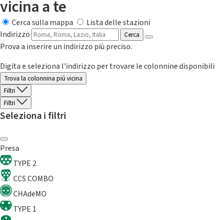
vicina a te
Cerca sulla mappa
Lista delle stazioni
Indirizzo
Cerca
Prova a inserire un indirizzo più preciso.
Digita e seleziona l'indirizzo per trovare le colonnine disponibili
Trova la colonnina piú vicina
Filtri
Filtri
Seleziona i filtri
Presa
TYPE 2
CCS COMBO
CHAdeMO
TYPE 1