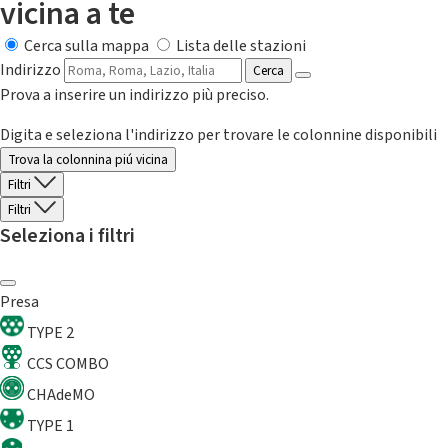
vicina a te
Cerca sulla mappa
Lista delle stazioni
Indirizzo
Cerca
Prova a inserire un indirizzo più preciso.
Digita e seleziona l'indirizzo per trovare le colonnine disponibili
Trova la colonnina piú vicina
Filtri
Filtri
Seleziona i filtri
Presa
TYPE 2
CCS COMBO
CHAdeMO
TYPE 1