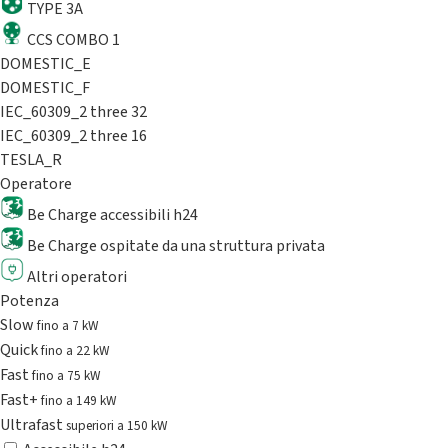
TYPE 3A
CCS COMBO 1
DOMESTIC_E
DOMESTIC_F
IEC_60309_2 three 32
IEC_60309_2 three 16
TESLA_R
Operatore
Be Charge accessibili h24
Be Charge ospitate da una struttura privata
Altri operatori
Potenza
Slow
fino a 7 kW
Quick
fino a 22 kW
Fast
fino a 75 kW
Fast+
fino a 149 kW
Ultrafast
superiori a 150 kW