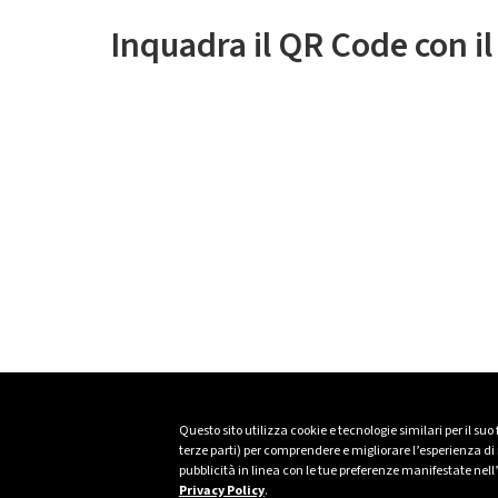
Inquadra il QR Code con i
Questo sito utilizza cookie e tecnologie similari per il suo
terze parti) per comprendere e migliorare l’esperienza di n
pubblicità in linea con le tue preferenze manifestate nell
Privacy Policy
.