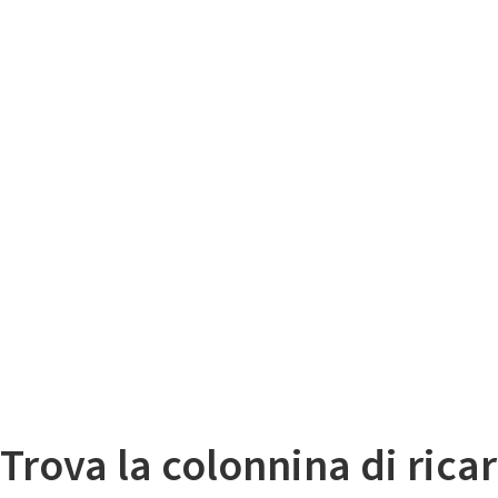
Il
Mappa colonnine di ricarica auto elettriche
Trova la colonnina di ricar