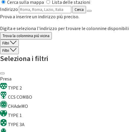
Cerca sulla mappa
Lista delle stazioni
Indirizzo
Cerca
Prova a inserire un indirizzo più preciso.
Digita e seleziona l'indirizzo per trovare le colonnine disponibili
Trova la colonnina piú vicina
Filtri
Filtri
Seleziona i filtri
Presa
TYPE 2
CCS COMBO
CHAdeMO
TYPE 1
TYPE 3A