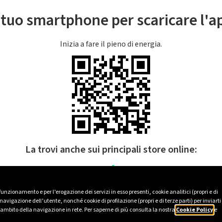
l tuo smartphone per scaricare l'
Inizia a fare il pieno di energia.
La trovi anche sui principali store online:
 funzionamento e per l’erogazione dei servizi in esso presenti, cookie analitici (propri e di
avigazione dell’utente, nonché cookie di profilazione (propri e di terze parti) per inviarti
’ambito della navigazione in rete. Per saperne di più consulta la nostra
Cookie Policy
e