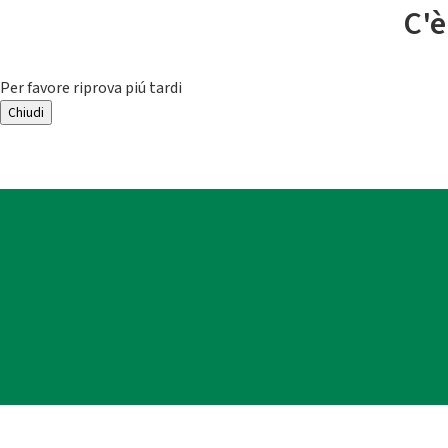
C'è
Per favore riprova piú tardi
Chiudi