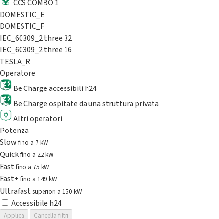
CCS COMBO 1
DOMESTIC_E
DOMESTIC_F
IEC_60309_2 three 32
IEC_60309_2 three 16
TESLA_R
Operatore
Be Charge accessibili h24
Be Charge ospitate da una struttura privata
Altri operatori
Potenza
Slow
fino a 7 kW
Quick
fino a 22 kW
Fast
fino a 75 kW
Fast+
fino a 149 kW
Ultrafast
superiori a 150 kW
Accessibile h24
Applica
Cancella filtri