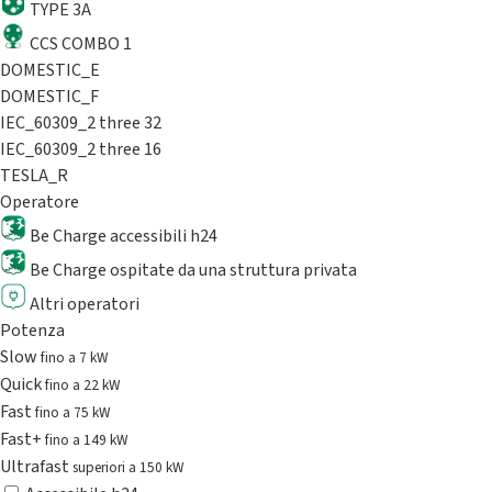
TYPE 3A
CCS COMBO 1
DOMESTIC_E
DOMESTIC_F
IEC_60309_2 three 32
IEC_60309_2 three 16
TESLA_R
Operatore
Be Charge accessibili h24
Be Charge ospitate da una struttura privata
Altri operatori
Potenza
Slow
fino a 7 kW
Quick
fino a 22 kW
Fast
fino a 75 kW
Fast+
fino a 149 kW
Ultrafast
superiori a 150 kW