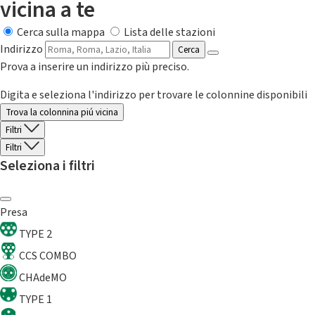
vicina a te
Cerca sulla mappa
Lista delle stazioni
Indirizzo
Cerca
Prova a inserire un indirizzo più preciso.
Digita e seleziona l'indirizzo per trovare le colonnine disponibili
Trova la colonnina piú vicina
Filtri
Filtri
Seleziona i filtri
Presa
TYPE 2
CCS COMBO
CHAdeMO
TYPE 1