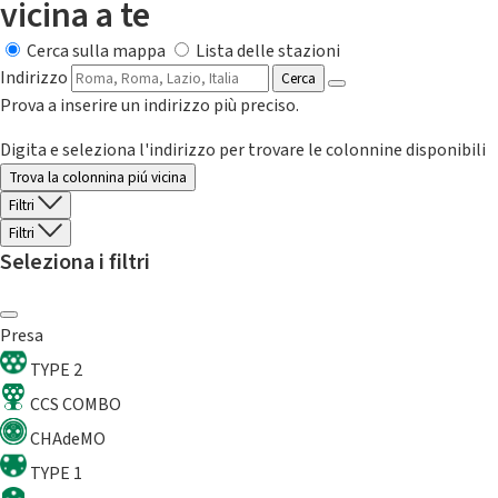
vicina a te
Cerca sulla mappa
Lista delle stazioni
Indirizzo
Cerca
Prova a inserire un indirizzo più preciso.
Digita e seleziona l'indirizzo per trovare le colonnine disponibili
Trova la colonnina piú vicina
Filtri
Filtri
Seleziona i filtri
Presa
TYPE 2
CCS COMBO
CHAdeMO
TYPE 1