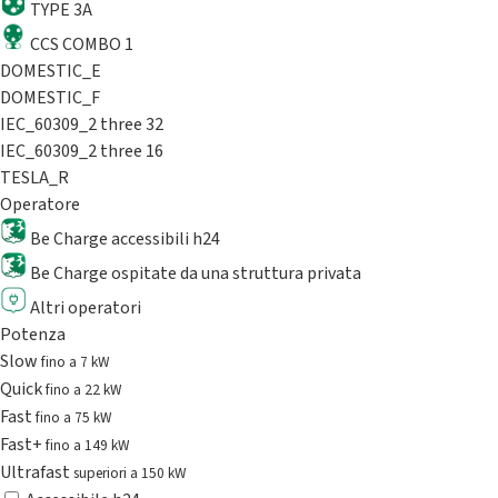
TYPE 3A
CCS COMBO 1
DOMESTIC_E
DOMESTIC_F
IEC_60309_2 three 32
IEC_60309_2 three 16
TESLA_R
Operatore
Be Charge accessibili h24
Be Charge ospitate da una struttura privata
Altri operatori
Potenza
Slow
fino a 7 kW
Quick
fino a 22 kW
Fast
fino a 75 kW
Fast+
fino a 149 kW
Ultrafast
superiori a 150 kW