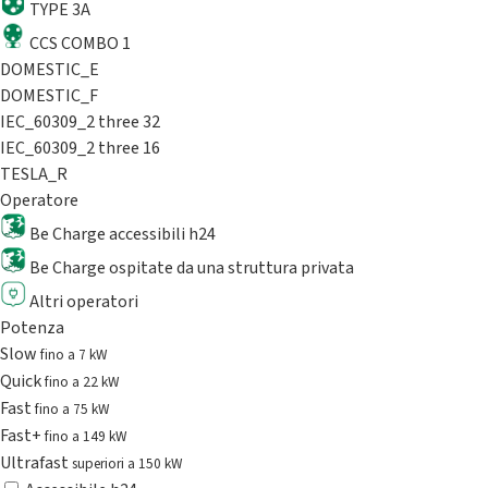
TYPE 3A
CCS COMBO 1
DOMESTIC_E
DOMESTIC_F
IEC_60309_2 three 32
IEC_60309_2 three 16
TESLA_R
Operatore
Be Charge accessibili h24
Be Charge ospitate da una struttura privata
Altri operatori
Potenza
Slow
fino a 7 kW
Quick
fino a 22 kW
Fast
fino a 75 kW
Fast+
fino a 149 kW
Ultrafast
superiori a 150 kW