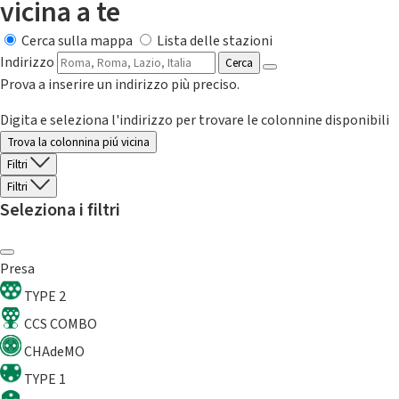
vicina a te
Cerca sulla mappa
Lista delle stazioni
Indirizzo
Cerca
Prova a inserire un indirizzo più preciso.
Digita e seleziona l'indirizzo per trovare le colonnine disponibili
Trova la colonnina piú vicina
Filtri
Filtri
Seleziona i filtri
Presa
TYPE 2
CCS COMBO
CHAdeMO
TYPE 1