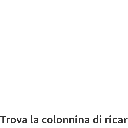
Il
Mappa colonnine di ricarica auto elettriche
Trova la colonnina di ricar