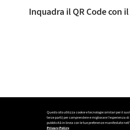
Inquadra il QR Code con i
Questo sito utilizza cookie e tecnologie similari per il suo
terze parti) per comprendere e migliorare l’esperienza di n
pubblicità in linea con le tue preferenze manifestate nell
Privacy Policy
.