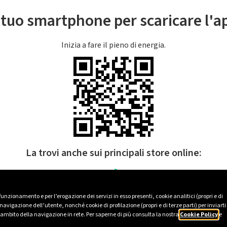
l tuo smartphone per scaricare l'
Inizia a fare il pieno di energia.
La trovi anche sui principali store online:
 funzionamento e per l’erogazione dei servizi in esso presenti, cookie analitici (propri e di
avigazione dell’utente, nonché cookie di profilazione (propri e di terze parti) per inviarti
’ambito della navigazione in rete. Per saperne di più consulta la nostra
Cookie Policy
e