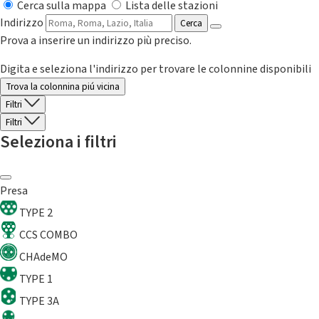
Cerca sulla mappa
Lista delle stazioni
Indirizzo
Cerca
Prova a inserire un indirizzo più preciso.
Digita e seleziona l'indirizzo per trovare le colonnine disponibili
Trova la colonnina piú vicina
Filtri
Filtri
Seleziona i filtri
Presa
TYPE 2
CCS COMBO
CHAdeMO
TYPE 1
TYPE 3A