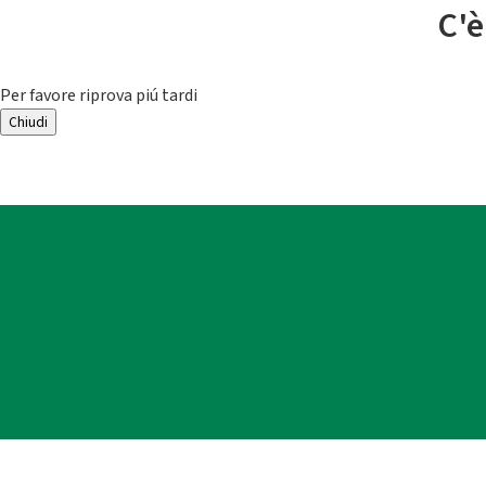
C'è
Per favore riprova piú tardi
Chiudi