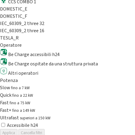
CCS COMBO 1
DOMESTIC_E
DOMESTIC_F
IEC_60309_2 three 32
IEC_60309_2 three 16
TESLA_R
Operatore
Be Charge accessibili h24
Be Charge ospitate da una struttura privata
Altri operatori
Potenza
Slow
fino a 7 kW
Quick
fino a 22 kW
Fast
fino a 75 kW
Fast+
fino a 149 kW
Ultrafast
superiori a 150 kW
Accessibile h24
Applica
Cancella filtri