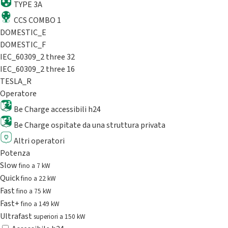
TYPE 3A
CCS COMBO 1
DOMESTIC_E
DOMESTIC_F
IEC_60309_2 three 32
IEC_60309_2 three 16
TESLA_R
Operatore
Be Charge accessibili h24
Be Charge ospitate da una struttura privata
Altri operatori
Potenza
Slow
fino a 7 kW
Quick
fino a 22 kW
Fast
fino a 75 kW
Fast+
fino a 149 kW
Ultrafast
superiori a 150 kW