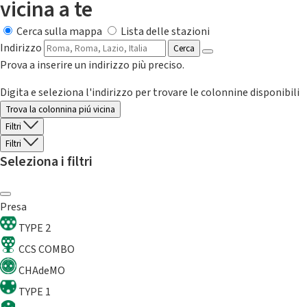
vicina a te
Cerca sulla mappa
Lista delle stazioni
Indirizzo
Cerca
Prova a inserire un indirizzo più preciso.
Digita e seleziona l'indirizzo per trovare le colonnine disponibili
Trova la colonnina piú vicina
Filtri
Filtri
Seleziona i filtri
Presa
TYPE 2
CCS COMBO
CHAdeMO
TYPE 1