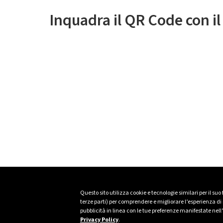
Inquadra il QR Code con i
Questo sito utilizza cookie e tecnologie similari per il suo
terze parti) per comprendere e migliorare l’esperienza di n
pubblicità in linea con le tue preferenze manifestate nell
Privacy Policy
.