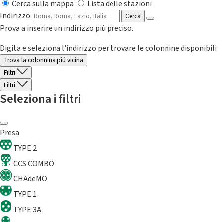
Cerca sulla mappa
Lista delle stazioni
Indirizzo
Cerca
Prova a inserire un indirizzo più preciso.
Digita e seleziona l'indirizzo per trovare le colonnine disponibili
Trova la colonnina piú vicina
Filtri
Filtri
Seleziona i filtri
Presa
TYPE 2
CCS COMBO
CHAdeMO
TYPE 1
TYPE 3A