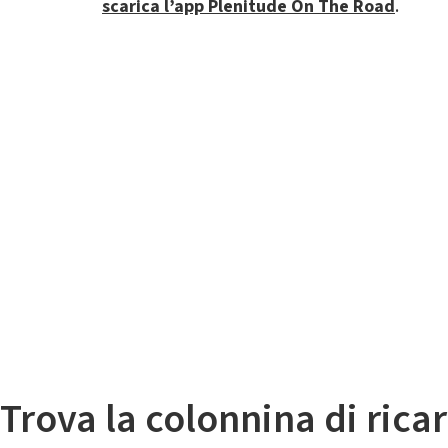
scarica l’app Plenitude On The Road
.
Il
Mappa colonnine di ricarica auto elettriche
Trova la colonnina di ricar