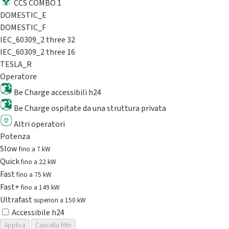
CCS COMBO 1
DOMESTIC_E
DOMESTIC_F
IEC_60309_2 three 32
IEC_60309_2 three 16
TESLA_R
Operatore
Be Charge accessibili h24
Be Charge ospitate da una struttura privata
Altri operatori
Potenza
Slow
fino a 7 kW
Quick
fino a 22 kW
Fast
fino a 75 kW
Fast+
fino a 149 kW
Ultrafast
superiori a 150 kW
Accessibile h24
Applica
Cancella filtri