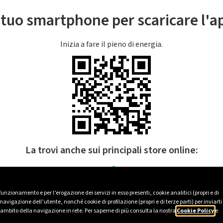
l tuo smartphone per scaricare l'
Inizia a fare il pieno di energia.
La trovi anche sui principali store online:
 funzionamento e per l’erogazione dei servizi in esso presenti, cookie analitici (propri e di
avigazione dell’utente, nonché cookie di profilazione (propri e di terze parti) per inviarti
’ambito della navigazione in rete. Per saperne di più consulta la nostra
Cookie Policy
e