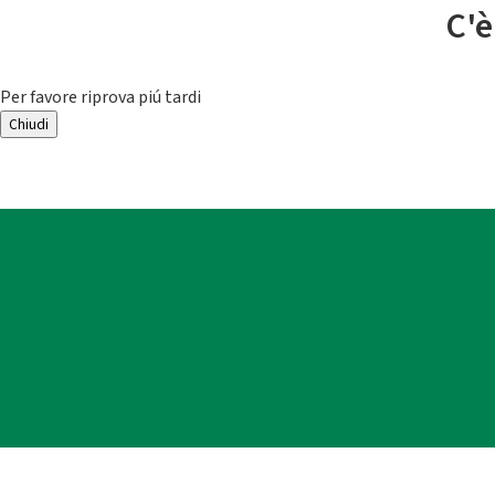
C'è
Per favore riprova piú tardi
Chiudi