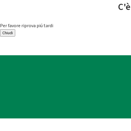
C'è
Per favore riprova piú tardi
Chiudi