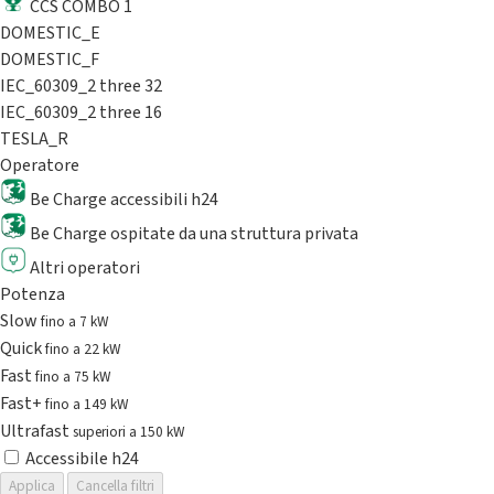
CCS COMBO 1
DOMESTIC_E
DOMESTIC_F
IEC_60309_2 three 32
IEC_60309_2 three 16
TESLA_R
Operatore
Be Charge accessibili h24
Be Charge ospitate da una struttura privata
Altri operatori
Potenza
Slow
fino a 7 kW
Quick
fino a 22 kW
Fast
fino a 75 kW
Fast+
fino a 149 kW
Ultrafast
superiori a 150 kW
Accessibile h24
Applica
Cancella filtri