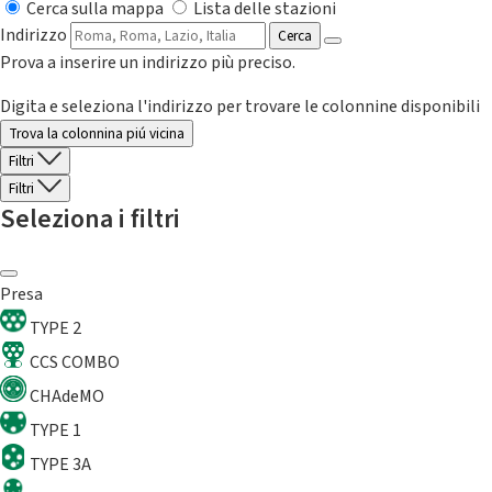
Cerca sulla mappa
Lista delle stazioni
Indirizzo
Cerca
Prova a inserire un indirizzo più preciso.
Digita e seleziona l'indirizzo per trovare le colonnine disponibili
Trova la colonnina piú vicina
Filtri
Filtri
Seleziona i filtri
Presa
TYPE 2
CCS COMBO
CHAdeMO
TYPE 1
TYPE 3A