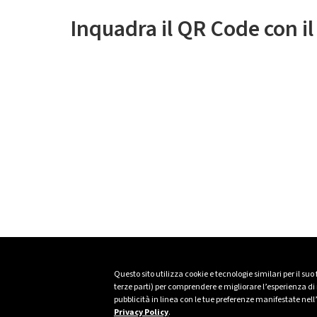
Inquadra il QR Code con i
Questo sito utilizza cookie e tecnologie similari per il suo
terze parti) per comprendere e migliorare l’esperienza di n
pubblicità in linea con le tue preferenze manifestate nell
Privacy Policy
.