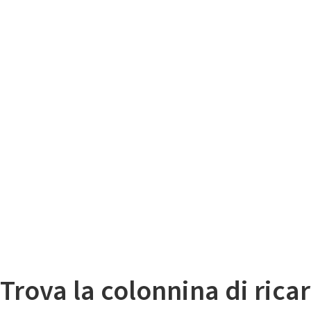
Il
Mappa colonnine di ricarica auto elettriche
Trova la colonnina di ricar