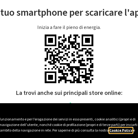
l tuo smartphone per scaricare l'
Inizia a fare il pieno di energia.
La trovi anche sui principali store online:
 funzionamento e per l’erogazione dei servizi in esso presenti, cookie analitici (propri e di
avigazione dell’utente, nonché cookie di profilazione (propri e di terze parti) per inviarti
’ambito della navigazione in rete. Per saperne di più consulta la nostra
Cookie Policy
e