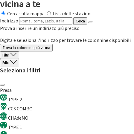
vicina a te
Cerca sulla mappa
Lista delle stazioni
Indirizzo
Cerca
Prova a inserire un indirizzo più preciso.
Digita e seleziona l'indirizzo per trovare le colonnine disponibili
Trova la colonnina piú vicina
Filtri
Filtri
Seleziona i filtri
Presa
TYPE 2
CCS COMBO
CHAdeMO
TYPE 1