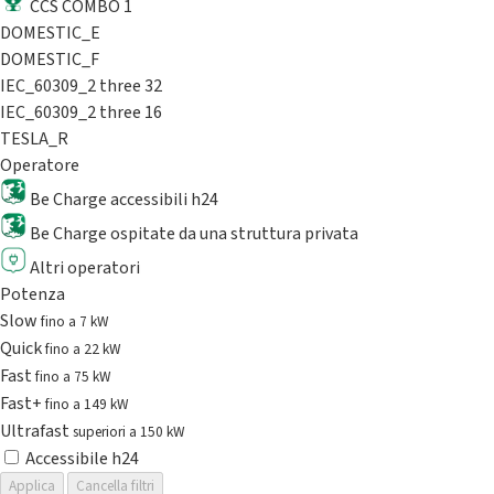
CCS COMBO 1
DOMESTIC_E
DOMESTIC_F
IEC_60309_2 three 32
IEC_60309_2 three 16
TESLA_R
Operatore
Be Charge accessibili h24
Be Charge ospitate da una struttura privata
Altri operatori
Potenza
Slow
fino a 7 kW
Quick
fino a 22 kW
Fast
fino a 75 kW
Fast+
fino a 149 kW
Ultrafast
superiori a 150 kW
Accessibile h24
Applica
Cancella filtri