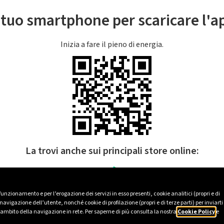
l tuo smartphone per scaricare l'
Inizia a fare il pieno di energia.
La trovi anche sui principali store online:
 funzionamento e per l’erogazione dei servizi in esso presenti, cookie analitici (propri e di
avigazione dell’utente, nonché cookie di profilazione (propri e di terze parti) per inviarti
’ambito della navigazione in rete. Per saperne di più consulta la nostra
Cookie Policy
e