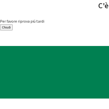
C'è
Per favore riprova piú tardi
Chiudi