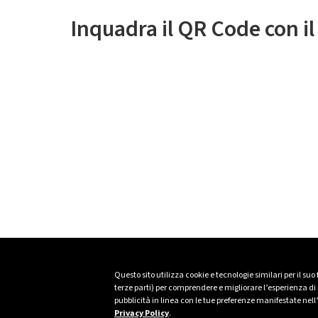
Inquadra il QR Code con i
Questo sito utilizza cookie e tecnologie similari per il suo
terze parti) per comprendere e migliorare l’esperienza di n
pubblicità in linea con le tue preferenze manifestate nell
Privacy Policy
.