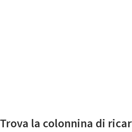
Il
Mappa colonnine di ricarica auto elettriche
Trova la colonnina di ricar