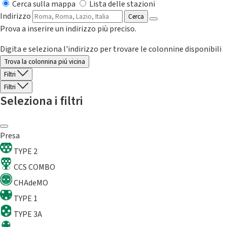
Cerca sulla mappa
Lista delle stazioni
Indirizzo
Cerca
Prova a inserire un indirizzo più preciso.
Digita e seleziona l'indirizzo per trovare le colonnine disponibili
Trova la colonnina piú vicina
Filtri
Filtri
Seleziona i filtri
Presa
TYPE 2
CCS COMBO
CHAdeMO
TYPE 1
TYPE 3A